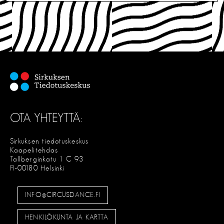
OTA YHTEYTTÄ:
Sirkuksen tiedotuskeskus
Kaapelitehdas
Tallberginkatu 1 C 93
FI-00180 Helsinki
INFO@CIRCUSDANCE.FI
HENKILÖKUNTA JA KARTTA