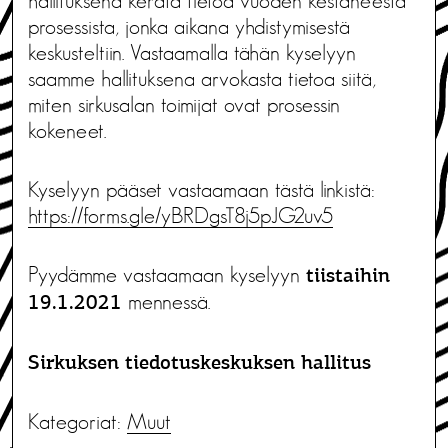
hallituksena kerätä tietoa vuoden kestäneestä
prosessista, jonka aikana yhdistymisestä
keskusteltiin. Vastaamalla tähän kyselyyn
saamme hallituksena arvokasta tietoa siitä,
miten sirkusalan toimijat ovat prosessin
kokeneet.
Kyselyyn pääset vastaamaan tästä linkistä:
https://forms.gle/
yBRDgsT8j5pJG2uv5
Pyydämme vastaamaan kyselyyn
tiistaihin
mennessä.
19.1.2021
Sirkuksen tiedotuskeskuksen hallitus
Kategoriat:
Muut