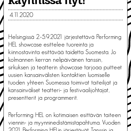
käynnissä nyt!
4.11.2020
Helsingissä 2.-5.9.2021 järjestettävä Performing
HEL showcase esittelee tuoreinta ja
kiinnostavinta esittävää taidetta Suomesta. Jo
kolmannen kerran nelipäiväinen tanssin,
sirkuksen ja teatterin showcase tarjoaa puitteet
uusien kansainvälisten kontaktien luomiselle
tuoden yhteen Suomessa toimivat taiteilijat ja
kansainväliset teatteri- ja festivaalijohtajat,
presentterit ja programmerit.
Performing HEL on kotimaisen esittävän taiteen
viennin- ja myynninedistämistapahtuma. Vuoden
2021 Performing HELin järjestävät Tanssin ja