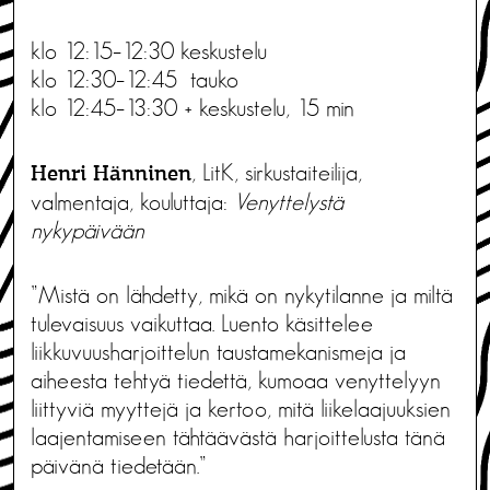
klo 12:15–12:30 keskustelu
klo 12:30–12:45 tauko
klo 12:45–13:30 + keskustelu, 15 min
, LitK, sirkustaiteilija,
Henri Hänninen
valmentaja, kouluttaja:
Venyttelystä
nykypäivään
”Mistä on lähdetty, mikä on nykytilanne ja miltä
tulevaisuus vaikuttaa. Luento käsittelee
liikkuvuusharjoittelun taustamekanismeja ja
aiheesta tehtyä tiedettä, kumoaa venyttelyyn
liittyviä myyttejä ja kertoo, mitä liikelaajuuksien
laajentamiseen tähtäävästä harjoittelusta tänä
päivänä tiedetään.”