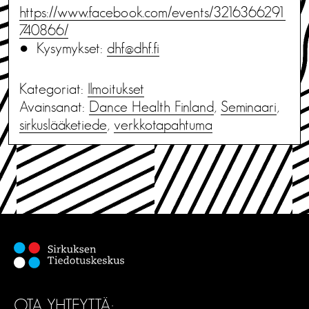
https://www.facebook.com/events/3216366291
740866/
● Kysymykset:
dhf@dhf.fi
Kategoriat:
Ilmoitukset
Avainsanat:
Dance Health Finland
,
Seminaari
,
sirkuslääketiede
,
verkkotapahtuma
OTA YHTEYTTÄ: