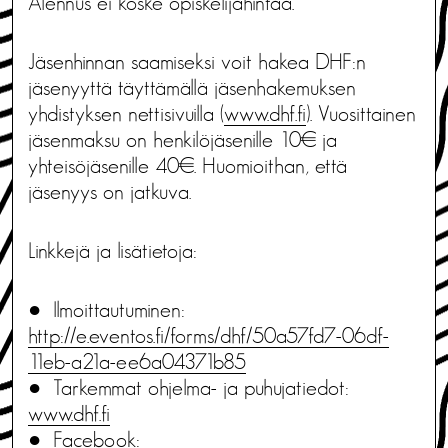
Alennus ei koske opiskelijahintaa.
Jäsenhinnan saamiseksi voit hakea DHF:n
jäsenyyttä täyttämällä jäsenhakemuksen
yhdistyksen nettisivuilla (
www.dhf.fi
). Vuosittainen
jäsenmaksu on henkilöjäsenille 10€ ja
yhteisöjäsenille 40€. Huomioithan, että
jäsenyys on jatkuva.
Linkkejä ja lisätietoja:
● Ilmoittautuminen:
http://e.eventos.fi/forms/dhf/50a57fd7-06df-
11eb-a21a-ee6a04371b85
● Tarkemmat ohjelma- ja puhujatiedot:
www.dhf.fi
● Facebook: