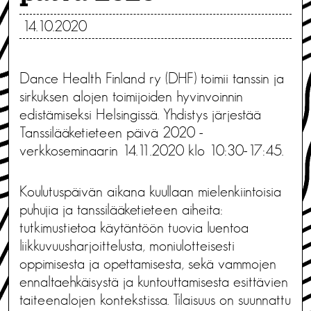
14.10.2020
Dance Health Finland ry (DHF) toimii tanssin ja
sirkuksen alojen toimijoiden hyvinvoinnin
edistämiseksi Helsingissä. Yhdistys järjestää
Tanssilääketieteen päivä 2020 -
verkkoseminaarin 14.11.2020 klo 10:30-17:45.
Koulutuspäivän aikana kuullaan mielenkiintoisia
puhujia ja tanssilääketieteen aiheita:
tutkimustietoa käytäntöön tuovia luentoa
liikkuvuusharjoittelusta, moniulotteisesti
oppimisesta ja opettamisesta, sekä vammojen
ennaltaehkäisystä ja kuntouttamisesta esittävien
taiteenalojen kontekstissa. Tilaisuus on suunnattu