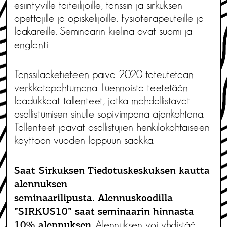
esiintyville taiteilijoille, tanssin ja sirkuksen
opettajille ja opiskelijoille, fysioterapeuteille ja
lääkäreille. Seminaarin kielinä ovat suomi ja
englanti.
Tanssilääketieteen päivä 2020 toteutetaan
verkkotapahtumana. Luennoista teetetään
laadukkaat tallenteet, jotka mahdollistavat
osallistumisen sinulle sopivimpana ajankohtana.
Tallenteet jäävät osallistujien henkilökohtaiseen
käyttöön vuoden loppuun saakka.
Saat Sirkuksen Tiedotuskeskuksen kautta
alennuksen
seminaarilipusta. Alennuskoodilla
”SIRKUS10” saat seminaarin hinnasta
. Alennuksen voi yhdistää
10% alennuksen