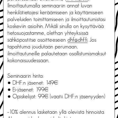
Ilmoittautumalla seminaariin annat luvan
henkilötietojesi keräämiseen ja käyttämiseen
palveluiden toimittamiseen ja ilmoittautumistasi
koskeviin asioihin. Mikäli sinulla on kysyttävää
tietosuojastamme, olethan yhteyksissä
sähköpostitse osoitteeseen
dhf@dhf.fi
. Jos
tapahtuma joudutaan perumaan,
ilmoittautuneille palautetaan osallistumismaksut
kokonaisuudessaan.
Seminaarin hinta:
● DHF:n jäsenet: 149€
● Ei-jäsenet: 199€
● Opiskelijat: 99€ (vaatii DHF:n jäsenyyden)
-10% alennus lasketaan yllä olevista hinnoista.