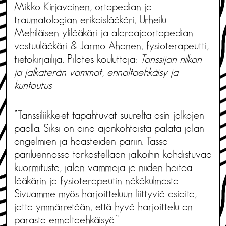
Mikko Kirjavainen, ortopedian ja
traumatologian erikoislääkäri, Urheilu
Mehiläisen ylilääkäri ja alaraajaortopedian
vastuulääkäri & Jarmo Ahonen, fysioterapeutti,
tietokirjailija, Pilates-kouluttaja:
Tanssijan nilkan
ja jalkaterän vammat, ennaltaehkäisy ja
kuntoutus
”Tanssiliikkeet tapahtuvat suurelta osin jalkojen
päällä. Siksi on aina ajankohtaista palata jalan
ongelmien ja haasteiden pariin. Tässä
pariluennossa tarkastellaan jalkoihin kohdistuvaa
kuormitusta, jalan vammoja ja niiden hoitoa
lääkärin ja fysioterapeutin näkökulmasta.
Sivuamme myös harjoitteluun liittyviä asioita,
jotta ymmärretään, että hyvä harjoittelu on
parasta ennaltaehkäisyä.”