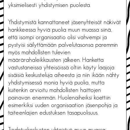
yksimielisesti yhdistymisen puolesta.
Yhdistymistä kannattaneet jäsenyhteisöt näkivät
hankkeessa hyviä puolia muun muassa siinä,
että isompi organisaatio olisi vahvempi ja
pystyisi säilyttämään palvelutasonsa paremmin
myös mahdollisten tulevien
määrärahaleikkausten jälkeen. Hanketta
vastustaneissa yhteisöissä oltiin käyty laajoja
sisäisiä keskusteluja aiheesta ja niin ikään nähty
yhdistymisessä monia hyviä puolia, mutta
kuitenkin arvioitu mahdollisten haittojen
painavan enemmän. Huolenaiheiksi koettiin
esimerkiksi uuden organisaation jäsenpohja ja
taiteenlajien edustuksen tasapuolisuus.
Tiedotuskeskusten yhteistyö muun muassa