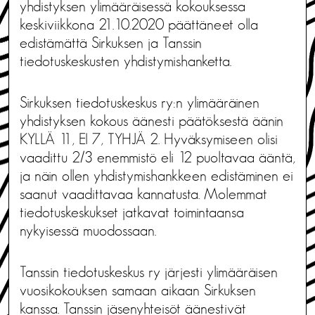
yhdistyksen ylimääräisessä kokouksessa
keskiviikkona 21.10.2020 päättäneet olla
edistämättä Sirkuksen ja Tanssin
tiedotuskeskusten yhdistymishanketta.
Sirkuksen tiedotuskeskus ry:n ylimääräinen
yhdistyksen kokous äänesti päätöksestä äänin
KYLLÄ 11, EI 7, TYHJÄ 2. Hyväksymiseen olisi
vaadittu 2/3 enemmistö eli 12 puoltavaa ääntä,
ja näin ollen yhdistymishankkeen edistäminen ei
saanut vaadittavaa kannatusta. Molemmat
tiedotuskeskukset jatkavat toimintaansa
nykyisessä muodossaan.
Tanssin tiedotuskeskus ry järjesti ylimääräisen
vuosikokouksen samaan aikaan Sirkuksen
kanssa. Tanssin jäsenyhteisöt äänestivät