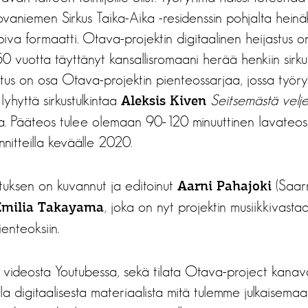
ovaniemen Sirkus Taika-Aika -residenssin pohjalta hein
piva formaatti. Otava-projektin digitaalinen heijastus o
vuotta täyttänyt kansallisromaani herää henkiin sirku
stus on osa Otava-projektin pienteossarjaa, jossa työr
yhyttä sirkustulkintaa
Seitsemästä velj
Aleksis Kiven
 Pääteos tulee olemaan 90-120 minuuttinen lavateos,
nnitteilla keväälle 2020.
stuksen on kuvannut ja editoinut
(Saarn
Aarni Pahajoki
, joka on nyt projektin musiikkivasta
Emilia Takayama
enteoksiin.
 videosta Youtubessa, sekä tilata Otava-project kanava
lla digitaalisesta materiaalista mitä tulemme julkaisemaa