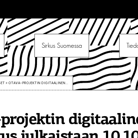
Sirkus Suomessa
Tied
SET
>
OTAVA-PROJEKTIN DIGITAALINEN...
projektin digitaali
tus julkaistaan 10.10