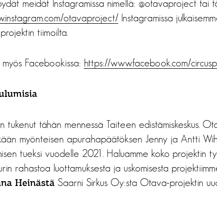
 löydät meidät Instagramissa nimellä: @otavaproject tai t
w.instagram.com/otavaproject/
Instagramissa julkaisemme
rojektin tiimoilta.
ä myös Facebookissa:
https://www.facebook.com/circusp
ulumisia
n tukenut tähän mennessä Taiteen edistämiskeskus. Ota
kään myönteisen apurahapäätöksen Jenny ja Antti Wihu
misen tueksi vuodelle 2021. Haluamme koko projektin ty
hurin rahastoa luottamuksesta ja uskomisesta projektiim
Saarni Sirkus Oy:sta Otava-projektin uu
na Heinästä