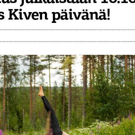
s Kiven päivänä!