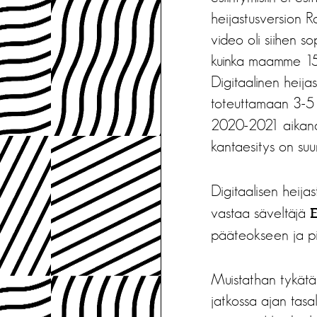
heijastusversion R
video oli siihen so
kuinka maamme 150 
Digitaalinen heija
toteuttamaan 3-5 l
2020-2021 aikana.
kantaesitys on suu
Digitaalisen heija
vastaa säveltäjä
pääteokseen ja pi
Muistathan tykätä
jatkossa ajan tasa