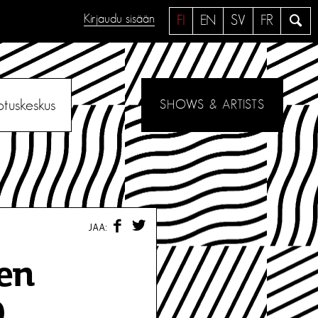
Kirjaudu sisään
H
FI
EN
SV
FR
a
e
otuskeskus
SHOWS & ARTISTS
F
T
JAA:
A
W
C
I
E
T
nen
B
T
O
E
O
R
.
K