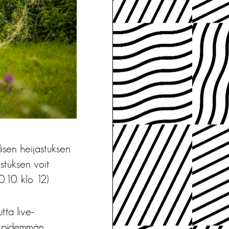
isen heijastuksen
stuksen voit
0.10. klo 12)
tta live-
taa pidemmän