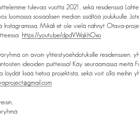
nnittelemme tulevaa vuotta 2021, sekä residenssiä Lahtee
 luomassa sosiaalisen median sisältöä joulukuulle. Jot
Instagramissa. Mikäli et ole vielä nähnyt Otava-projekt
itteessa:
https://youtu.be/dpdVWqkhOxo
öryhmä on avoin yhteistyöehdotuksille residenssien, yht
iintoisten ideoiden puitteissa! Käy seuraamassa meitä 
ta löydät lisää tietoa projektista, sekä voit olla meihin y
vaproject@gmail.com
eisin,
yöryhmä