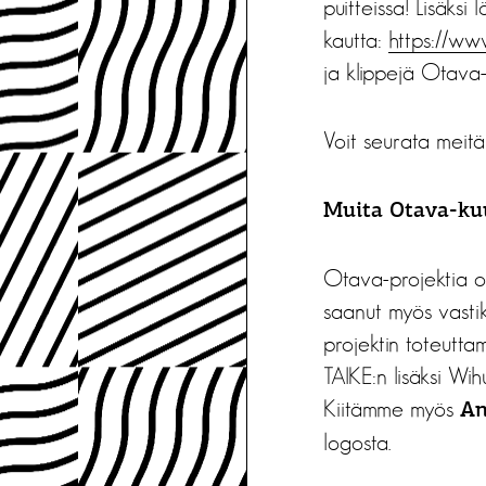
puitteissa! Lisäksi
kautta:
https://ww
ja klippejä Otava-p
Voit seurata meit
Muita Otava-ku
Otava-projektia o
saanut myös vasti
projektin toteutta
TAIKE:n lisäksi Wi
Kiitämme myös
An
logosta.