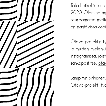
Tällä hetkellä suu
2020. Olemme myös
seuraamassa meitä 
on nähtävissä oso
Otava-projektin ty
ja muiden mielenk
Instagramissa, jois
sähköpostitse:
ota
Lämpimin sirkusterv
Otava-projekti t