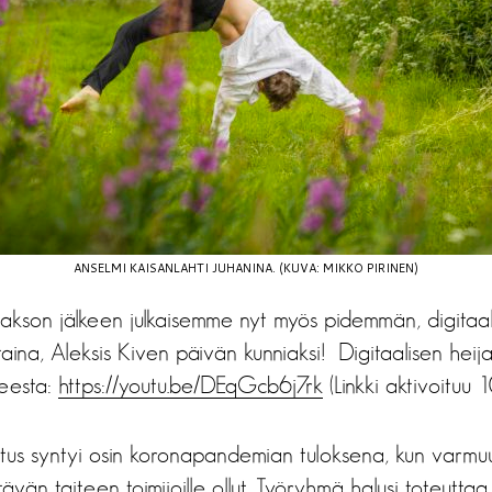
ANSELMI KAISANLAHTI JUHANINA. (KUVA: MIKKO PIRINEN)
jakson jälkeen julkaisemme nyt myös pidemmän, digitaal
ina, Aleksis Kiven päivän kunniaksi! Digitaalisen heija
teesta:
https://youtu.be/DEqGcb6j7rk
(Linkki aktivoituu 1
stus syntyi osin koronapandemian tuloksena, kun varmuu
ittävän taiteen toimijoille ollut. Työryhmä halusi toteut