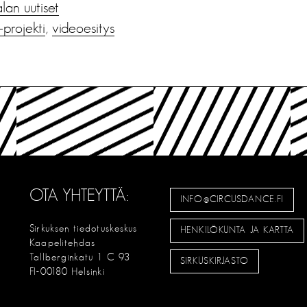
alan uutiset
-projekti
,
videoesitys
OTA YHTEYTTÄ:
INFO@CIRCUSDANCE.FI
Sirkuksen tiedotuskeskus
HENKILÖKUNTA JA KARTTA
Kaapelitehdas
Tallberginkatu 1 C 93
SIRKUSKIRJASTO
FI-00180 Helsinki