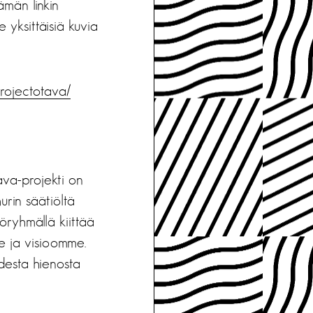
ämän linkin
 yksittäisiä kuvia
rojectotava/
va-projekti on
rin säätiöltä
öryhmällä kiittää
me ja visioomme.
desta hienosta