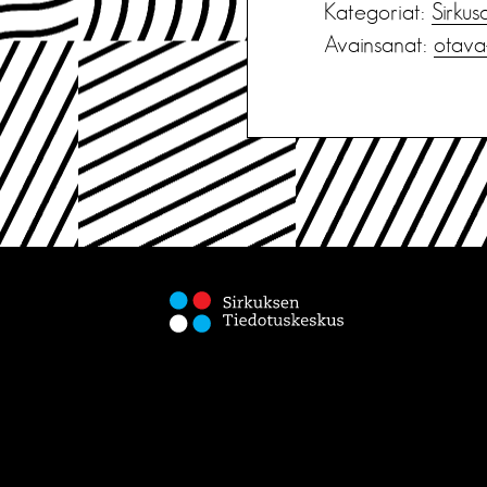
Kategoriat:
Sirkus
Avainsanat:
otava