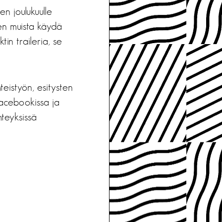
n joulukuulle
en muista käydä
in traileria, se
eistyön, esitysten
Facebookissa ja
hteyksissä