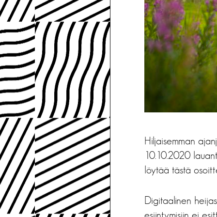
Hiljaisemman ajan
10.10.2020 lauanta
löytää tästä osoit
Digitaalinen heija
esiintymisiin ei es