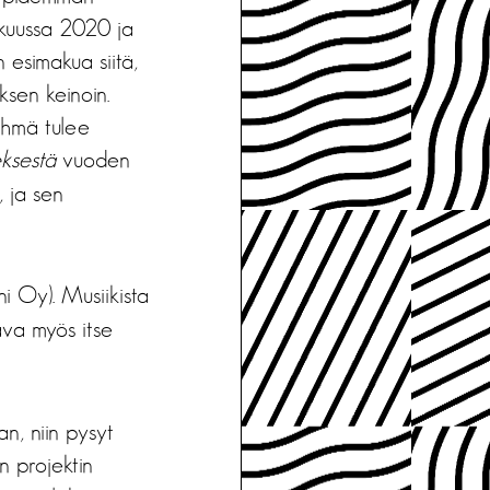
äkuussa 2020 ja
n esimakua siitä,
ksen keinoin.
yhmä tulee
eksestä
vuoden
 ja sen
i Oy). Musiikista
ava myös itse
n, niin pysyt
n projektin