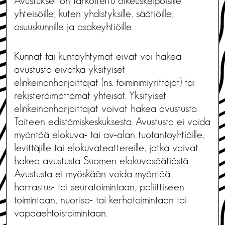
Avustukset on tarkoitettu oikeuskelpoisille
yhteisöille, kuten yhdistyksille, säätiöille,
osuuskunnille ja osakeyhtiöille.
Kunnat tai kuntayhtymät eivät voi hakea
avustusta eivätkä yksityiset
elinkeinonharjoittajat (ns. toiminimiyrittäjät) tai
rekisteröimättömät yhteisöt. Yksityiset
elinkeinonharjoittajat voivat hakea avustusta
Taiteen edistämiskeskuksesta. Avustusta ei voida
myöntää elokuva- tai av-alan tuotantoyhtiöille,
levittäjille tai elokuvateattereille, jotka voivat
hakea avustusta Suomen elokuvasäätiöstä.
Avustusta ei myöskään voida myöntää
harrastus- tai seuratoimintaan, poliittiseen
toimintaan, nuoriso- tai kerhotoimintaan tai
vapaaehtoistoimintaan.