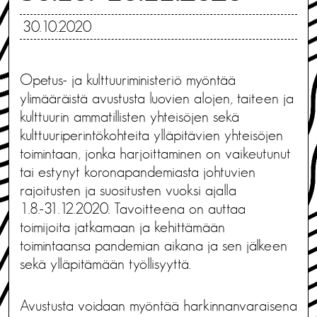
30.10.2020
Opetus- ja kulttuuriministeriö myöntää
ylimääräistä avustusta luovien alojen, taiteen ja
kulttuurin ammatillisten yhteisöjen sekä
kulttuuriperintökohteita ylläpitävien yhteisöjen
toimintaan, jonka harjoittaminen on vaikeutunut
tai estynyt koronapandemiasta johtuvien
rajoitusten ja suositusten vuoksi ajalla
1.8.-31.12.2020. Tavoitteena on auttaa
toimijoita jatkamaan ja kehittämään
toimintaansa pandemian aikana ja sen jälkeen
sekä ylläpitämään työllisyyttä.
Avustusta voidaan myöntää harkinnanvaraisena