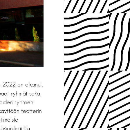
a 2022 on alkanut.
apaat ryhmät sekä
apaiden ryhmien
 käyttöön teatterin
timaista
irjallisuutta.