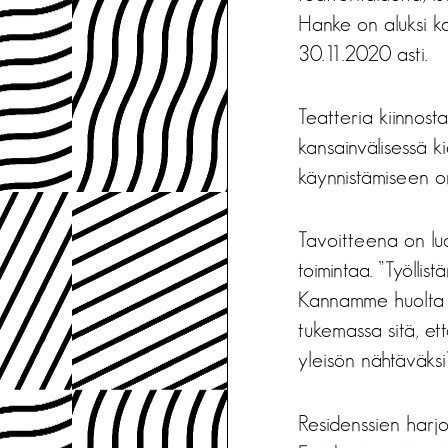
Hanke on aluksi ka
30.11.2020 asti.
Teatteria kiinnosta
kansainvälisessä k
käynnistämiseen o
Tavoitteena on lu
toimintaa. ”Työlli
Kannamme huolta k
tukemassa sitä, et
yleisön nähtäväksi
Residenssien harjoi