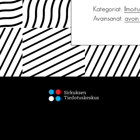
Kategoriat:
Ilmoit
Avainsanat:
avoin