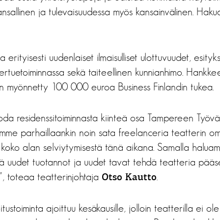
nsallinen ja tulevaisuudessa myös kansainvälinen. Haku
a erityisesti uudenlaiset ilmaisulliset ulottuvuudet, esity
iertuetoiminnassa sekä taiteellinen kunnianhimo. Hankke
n myönnetty 100 000 euroa Business Finlandin tukea.
oda residenssitoiminnasta kiinteä osa Tampereen Työvä
stämme parhaillaankin noin sata freelanceria teatterin om
oko alan selviytymisestä tänä aikana. Samalla halua
tä uudet tuotannot ja uudet tavat tehdä teatteria pääs
”, toteaa teatterinjohtaja
.
Otso Kautto
tustoiminta ajoittuu kesäkausille, jolloin teatterilla ei o