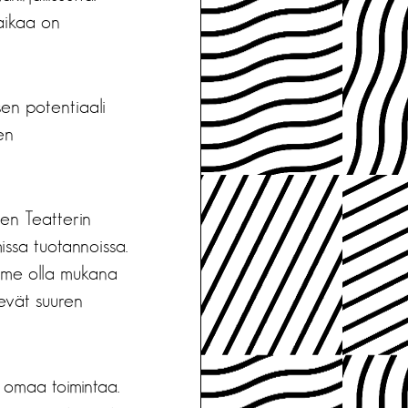
aikaa on
ksen potentiaali
en
en Teatterin
issa tuotannoissa.
mme olla mukana
evät suuren
le omaa toimintaa.