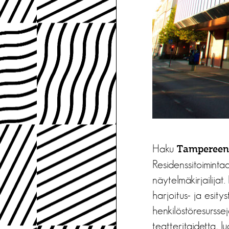
Haku
Tampereen
Residenssitoimint
näytelmäkirjailija
harjoitus- ja esity
henkilöstöresursse
teatteritaidetta, l