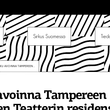
Sirkus Suomessa
Tied
KU AVOINNA TAMPEREEN...
avoinna Tampereen
n Teatterin residen