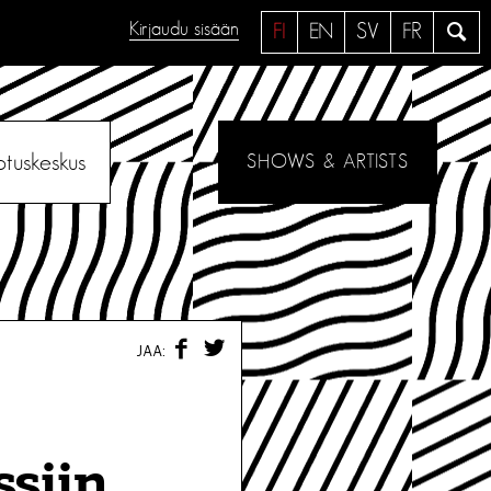
Kirjaudu sisään
H
FI
EN
SV
FR
a
e
otuskeskus
SHOWS & ARTISTS
F
T
JAA:
A
W
C
I
E
T
B
T
O
E
O
R
ssiin
K