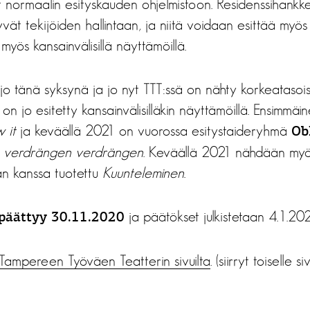
vat normaalin esityskauden ohjelmistoon. Residenssihank
tyvät tekijöiden hallintaan, ja niitä voidaan esittää my
myös kansainvälisillä näyttämöillä.
o tänä syksynä ja jo nyt TTT:ssä on nähty korkeatasois
a on jo esitetty kansainvälisilläkin näyttämöillä. Ensimmäi
 it
ja keväällä 2021 on vuorossa esitystaideryhmä
Ob
 verdrängen verdrängen
. Keväällä 2021 nähdään myö
an kanssa tuotettu
Kuunteleminen
.
ja päätökset julkistetaan 4.1.202
päättyy 30.11.2020
Tampereen Työväen Teatterin sivuilta
. (siirryt toiselle si