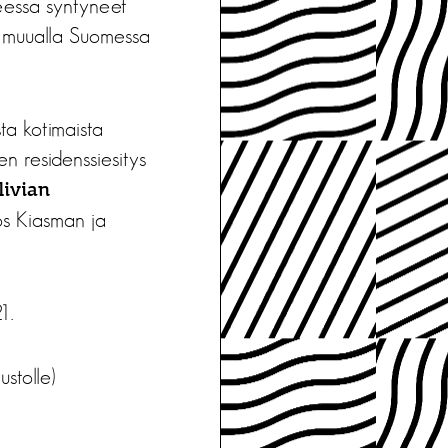
keessa syntyneet
ös muualla Suomessa
ta kotimaista
nen residenssiesitys
livian
s Kiasman ja
1.
vustolle)