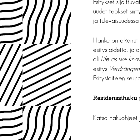
Esitykset sijoittu
uudet teokset siir
ja tulevaisuudessa 
Hanke on alkanut j
esitystaidetta, jot
oli
Life as we know
esitys
Verdrängen
Esitystaiteen seur
Residenssihaku 
Katso hakuohjeet