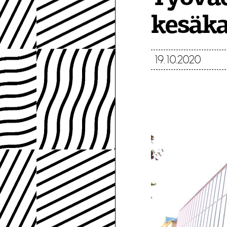
kesäka
19.10.2020