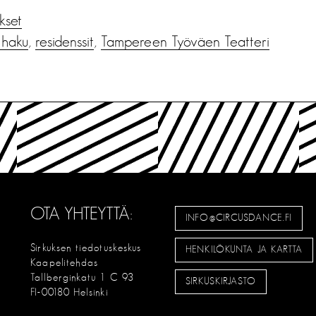
ukset
 haku
,
residenssit
,
Tampereen Työväen Teatteri
OTA YHTEYTTÄ:
INFO@CIRCUSDANCE.FI
Sirkuksen tiedotuskeskus
HENKILÖKUNTA JA KARTTA
Kaapelitehdas
Tallberginkatu 1 C 93
SIRKUSKIRJASTO
FI-00180 Helsinki