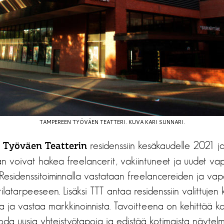
TAMPEREEN TYÖVÄEN TEATTERI. KUVA KARI SUNNARI.
residenssiin kesäkaudelle 2021 j
 Työväen Teatterin
aan voivat hakea freelancerit, vakiintuneet ja uudet v
t. Residenssitoiminnalla vastataan freelancereiden ja v
stilatarpeeseen. Lisäksi TTT antaa residenssiin valittujen
ja ja vastaa markkinoinnista. Tavoitteena on kehittää ko
uoda uusia yhteistyötapoja ja edistää kotimaista näytelmäk