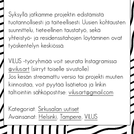
Syksyllä jatkamme projektin edistämistä
tuotannollisesti ja taiteellisesti. Uusien kohtausten
suunnittelu, tieteellinen taustatyö, sekä
yhteistyö- ja residenssitahojen löytäminen ovat
työskentelyn keskiössä.
VILUS -työryhmää voit seurata Instagramissa
@vilus.art
(siirryt toiselle sivustolle)
Jos kesän streamattu versio tai projekti muuten
kiinnostaa, voit pyytää lisätietoa ja linkin
taltiointiin sähköpostitse:
vilus.art@gmail.com
Kategoriat:
Sirkusalan uutiset
Avainsanat:
Helsinki
,
Tampere
,
VILUS