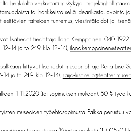
lta henkilöltä verkostoitumiskykyjä, projektinhallintaos
intamuodoista tai hankkeista sekä idearikasta, avointa ja 
 esittävien taiteiden tuntemus, viestintätaidot ja itsenä
yvät lisätiedot tiedottaja Ilona Kemppainen, 040 1922 
o 12–14 ja to 24.9. klo 12–14),
ilona.kemppainen@teatter
alkkaan liittyvät lisätiedot museonjohtaja Raija-Liisa 
2–14 ja to 24.9. klo 12–14),
raija-liisa.seilo@teatterimuseo.
alkaen 1.11.2020 (tai sopimuksen mukaan), 50 % työaika
isten museoiden työehtosopimusta. Palkka perustuu va
erimuseon toimipisteissä (Kuortaneenkatu 3, 00520 Hels