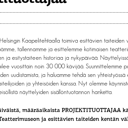
elsingin Kaapelitehtaalla toimiva esittävien taiteiden 
ämme, tallennamme ja esittelemme kotimaisen teatterin,
n ja esitystaiteen historiaa ja nykypäivää. Näyttelyissä
ilee vuosittain noin 30 000 kävijää. Suunnittelemme p
den uudistamista, ja haluamme tehdä sen yhteistyössä 
aiteilijoiden ja yhteisöiden kanssa. Nyt olemme käynni
eisöllistä näyttelyiden sisällöntuotannon hanketta.
äiväistä, määräaikaista PROJEKTITUOTTAJAA k
eatterimuseon ja esittävien taiteiden kentän väl