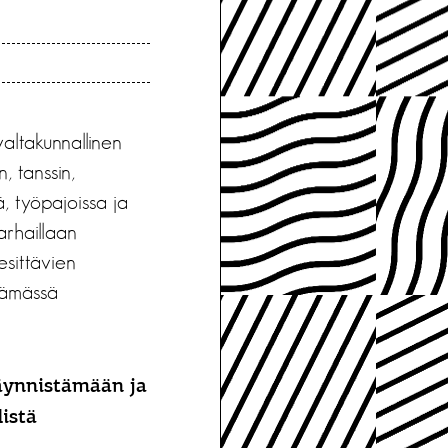
valtakunnallinen
 tanssin,
, työpajoissa ja
arhaillaan
esittävien
stämässä
äynnistämään ja
istä