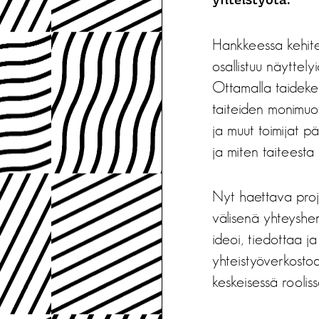
yhteistyötä.
Hankkeessa kehitet
osallistuu näyttel
Ottamalla taideke
taiteiden monimuot
ja muut toimijat p
ja miten taiteesta 
Nyt haettava proje
välisenä yhteyshe
ideoi, tiedottaa j
yhteistyöverkostoa
keskeisessä roolis