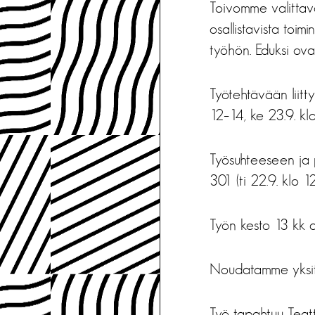
Toivomme valittava
osallistavista toim
työhön. Eduksi ovat
Työtehtävään liitt
12–14, ke 23.9. kl
Työsuhteeseen ja p
301 (ti 22.9. klo 1
Työn kesto 13 kk 
Noudatamme yksity
Työ tapahtuu Teatt