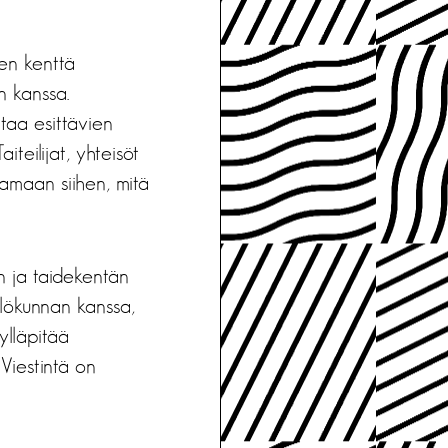
den kenttä
n kanssa.
taa esittävien
teilijat, yhteisöt
tamaan siihen, mitä
n ja taidekentän
ilökunnan kanssa,
ylläpitää
Viestintä on