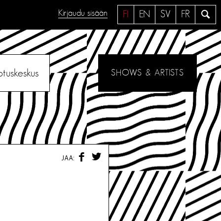
Kirjaudu sisään
H
FI
EN
SV
FR
a
e
otuskeskus
SHOWS & ARTISTS
F
T
JAA:
A
W
C
I
E
T
B
T
O
E
O
R
K