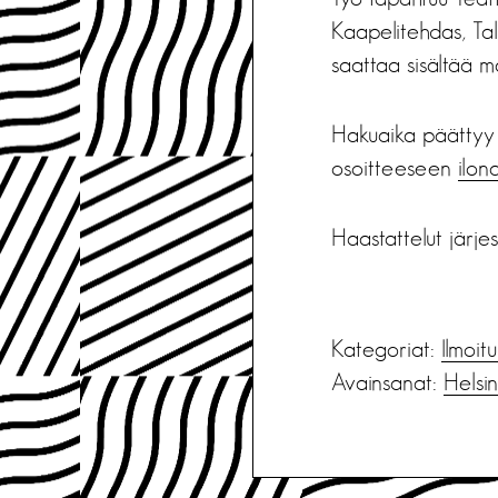
Kaapelitehdas, Tal
saattaa sisältää m
Hakuaika päättyy 
osoitteeseen
ilon
Haastattelut järjes
Kategoriat:
Ilmoit
Avainsanat:
Helsin