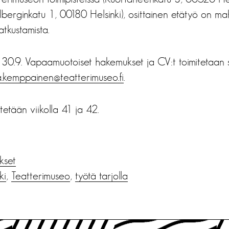
lberginkatu 1, 00180 Helsinki), osittainen etätyö on mah
atkustamista.
30.9. Vapaamuotoiset hakemukset ja CV:t toimitetaan 
a.kemppainen@teatterimuseo.fi
.
tetään viikolla 41 ja 42.
ukset
ki
,
Teatterimuseo
,
työtä tarjolla