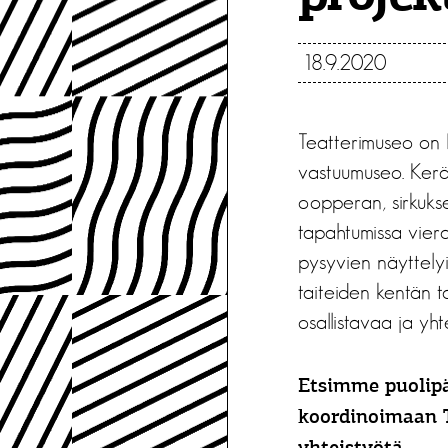
18.9.2020
Teatterimuseo on H
vastuumuseo. Kerä
oopperan, sirkukse
tapahtumissa viera
pysyvien näyttelyi
taiteiden kentän t
osallistavaa ja yht
Etsimme puolip
koordinoimaan T