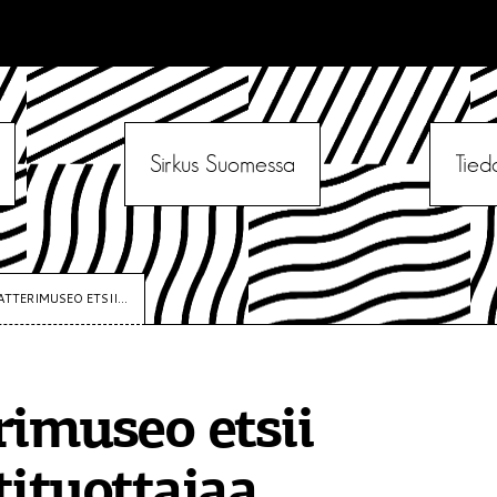
Sirkus Suomessa
Tied
ATTERIMUSEO ETSII...
rimuseo etsii
tituottajaa