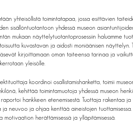
ään yhteisöllistä toimintatapaa, jossa esittävien taitei
yiden sisällöntuotantoon yhdessä museon asiantuntijoide
ntän mukaan näyttelytuotantoprosessiin haluamme tuot
oisuutta kuvastavan ja aidosti moniäänisen näyttelyn. Tai
ääsevät kirjoittamaan oman taiteensa tarinaa ja vaikut
kerrotaan yleisölle.
ktituottaja koordinoi osallistamishanketta, toimii museo
nkilönä, kehittää toimintamuotoja yhdessä museon henk
a raportoi hankkeen etenemisestä. Tuottaja rakentaa ja 
 ja neuvoo ja ohjaa kenttää aineistojen tuottamisessa. 
sa motivaation herättämisessä ja ylläpitämisessä.