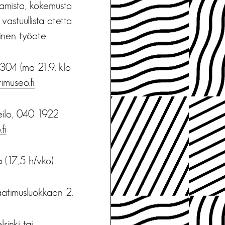
aamista, kokemusta
vastuullista otetta
inen työote.
304 (ma 21.9. klo
imuseo.fi
Seilo, 040 1922
fi
 (17,5 h/vko)
atimusluokkaan 2.
inki tai