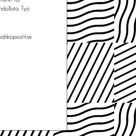
dollista. Työ
sähköpostitse