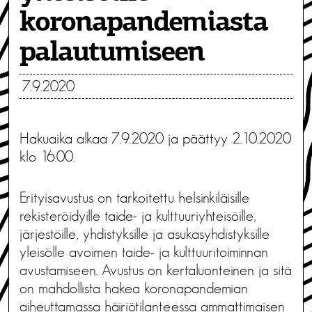
koronapandemiasta
palautumiseen
7.9.2020
Hakuaika alkaa 7.9.2020 ja päättyy 2.10.2020
klo 16.00.
Erityisavustus on tarkoitettu helsinkiläisille
rekisteröidyille taide- ja kulttuuriyhteisöille,
järjestöille, yhdistyksille ja asukasyhdistyksille
yleisölle avoimen taide- ja kulttuuritoiminnan
avustamiseen. Avustus on kertaluonteinen ja sitä
on mahdollista hakea koronapandemian
aiheuttamassa häiriötilanteessa ammattimaisen