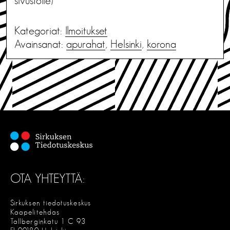
sivustolle)
Kategoriat:
Ilmoitukset
Avainsanat:
apurahat
,
Helsinki
,
korona
OTA YHTEYTTÄ:
Sirkuksen tiedotuskeskus
Kaapelitehdas
Tallberginkatu 1 C 93