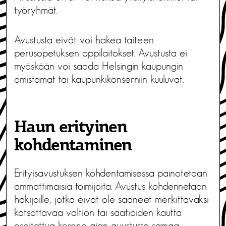
työryhmät.
Avustusta eivät voi hakea taiteen
perusopetuksen oppilaitokset. Avustusta ei
myöskään voi saada Helsingin kaupungin
omistamat tai kaupunkikonserniin kuuluvat.
Haun erityinen
kohdentaminen
Erityisavustuksen kohdentamisessa painotetaan
ammattimaisia toimijoita. Avustus kohdennetaan
hakijoille, jotka eivät ole saaneet merkittäväksi
katsottavaa valtion tai säätiöiden kautta
osoitettua korona-ajan avustusta samaa