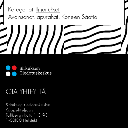
Kategoriat:
Ilmoitukset
Avainsanat:
apurahat
,
Koneen Säätiö
OTA YHTEYTTÄ:
Sirkuksen tiedotuskeskus
Kaapelitehdas
Tallberginkatu 1 C 93
FI-00180 Helsinki