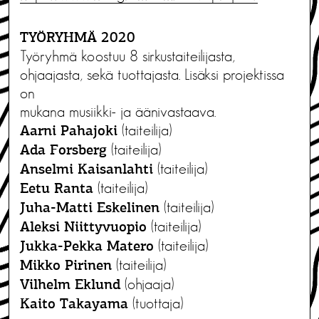
TYÖRYHMÄ 2020
Työryhmä koostuu 8 sirkustaiteilijasta,
ohjaajasta, sekä tuottajasta. Lisäksi projektissa
on
mukana musiikki- ja äänivastaava.
(taiteilija)
Aarni Pahajoki
(taiteilija)
Ada Forsberg
(taiteilija)
Anselmi Kaisanlahti
(taiteilija)
Eetu Ranta
(taiteilija)
Juha-Matti Eskelinen
(taiteilija)
Aleksi Niittyvuopio
(taiteilija)
Jukka-Pekka Matero
(taiteilija)
Mikko Pirinen
(ohjaaja)
Vilhelm Eklund
(tuottaja)
Kaito Takayama