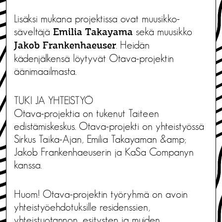
Lisäksi mukana projektissa ovat muusikko-
säveltäjä
sekä muusikko
Emilia Takayama
. Heidän
Jakob Frankenhaeuser
kädenjälkensä löytyvät Otava-projektin
äänimaailmasta.
TUKI JA YHTEISTYÖ
Otava-projektia on tukenut Taiteen
edistämiskeskus. Otava-projekti on yhteistyössä
Sirkus Taika-Ajan, Emilia Takayaman &amp;
Jakob Frankenhaeuserin ja KaSa Companyn
kanssa.
Huom! Otava-projektin työryhmä on avoin
yhteistyöehdotuksille residenssien,
yhteistuotannon, esitysten ja muiden