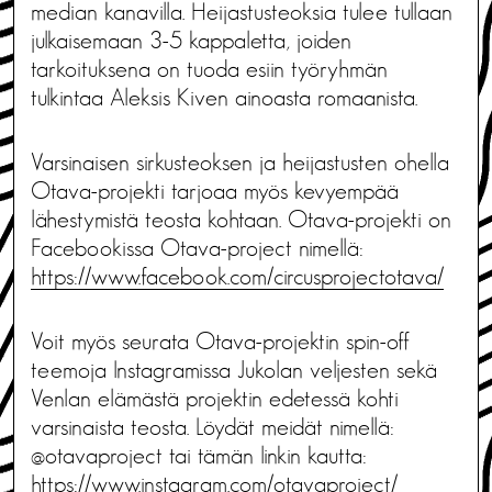
median kanavilla. Heijastusteoksia tulee tullaan
julkaisemaan 3-5 kappaletta, joiden
tarkoituksena on tuoda esiin työryhmän
tulkintaa Aleksis Kiven ainoasta romaanista.
Varsinaisen sirkusteoksen ja heijastusten ohella
Otava-projekti tarjoaa myös kevyempää
lähestymistä teosta kohtaan. Otava-projekti on
Facebookissa Otava-project nimellä:
https://www.facebook.com/circusprojectotava/
Voit myös seurata Otava-projektin spin-off
teemoja Instagramissa Jukolan veljesten sekä
Venlan elämästä projektin edetessä kohti
varsinaista teosta. Löydät meidät nimellä:
@otavaproject tai tämän linkin kautta:
https://www.instagram.com/otavaproject/