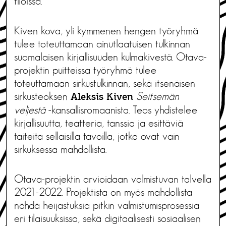
tiloissa.
Kiven kova, yli kymmenen hengen työryhmä
tulee toteuttamaan ainutlaatuisen tulkinnan
suomalaisen kirjallisuuden kulmakivestä. Otava-
projektin puitteissa työryhmä tulee
toteuttamaan sirkustulkinnan, sekä itsenäisen
sirkusteoksen
Seitsemän
Aleksis Kiven
veljestä
-kansallisromaanista. Teos yhdistelee
kirjallisuutta, teatteria, tanssia ja esittäviä
taiteita sellaisilla tavoilla, jotka ovat vain
sirkuksessa mahdollista.
Otava-projektin arvioidaan valmistuvan talvella
2021-2022. Projektista on myös mahdollista
nähdä heijastuksia pitkin valmistumisprosessia
eri tilaisuuksissa, sekä digitaalisesti sosiaalisen