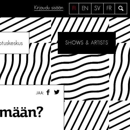
Kirjaudu sisään
H
FI
EN
SV
FR
a
e
otuskeskus
SHOWS & ARTISTS
F
T
JAA:
A
W
C
I
E
T
lämään?
B
T
O
E
O
R
K