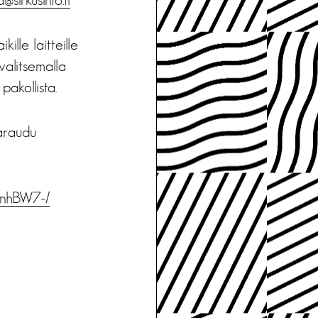
ille laitteille
 valitsemalla
pakollista.
Varaudu
GnhBW7-/