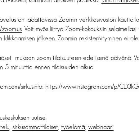
vellus
on ladattavissa Zoomin verkkosivuston kautta kaik
//zoom.us
. Voit myös liittyä Zoom-kokouksiin selaimellasi
 klikkaamisen jälkeen. Zoomiin rekisteröityminen ei ole 
 pääset mukaan zoom-tilaisuuteen edellisenä päivänä. 
n 5 minuuttia ennen tilaisuuden alkua.
am.com/sirkusinfo:
https://www.instagram.com/p/CD3k
us­keskuksen uutiset
telu
,
sirkusammattilaiset
,
työelämä
,
webinaari