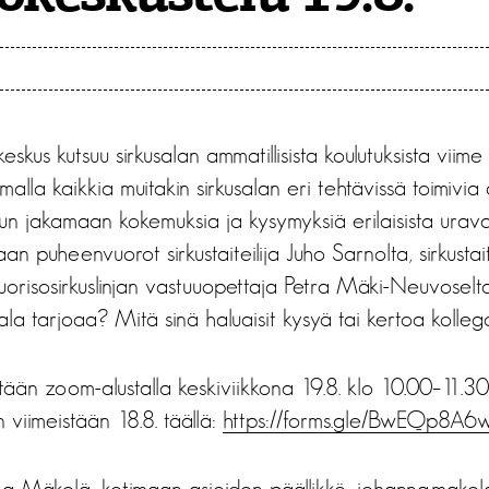
eskus kutsuu sirkusalan ammatillisista koulutuksista viime
malla kaikkia muitakin sirkusalan eri tehtävissä toimivia
n jakamaan kokemuksia ja kysymyksiä erilaisista urava
aan puheenvuorot sirkustaiteilija Juho Sarnolta, sirkustai
orisosirkuslinjan vastuuopettaja Petra Mäki-Neuvoselta.
ala tarjoaa? Mitä sinä haluaisit kysyä tai kertoa kollego
etään zoom-alustalla keskiviikkona 19.8. klo 10.00–11.30
 viimeistään 18.8. täällä:
https://forms.gle/BwEQp8A
nna Mäkelä, kotimaan asioiden päällikkö,
johanna.makela@