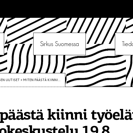
Sirkus Suomessa
Tied
SEN UUTISET
>
MITEN PÄÄSTÄ KIINNI...
päästä kiinni työe
okeskustelu 19.8.