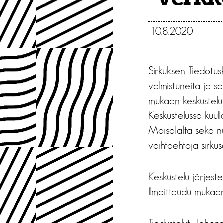
10.8.2020
Sirkuksen Tiedotusk
valmistuneita ja sa
mukaan keskusteluu
Keskustelussa kuull
Moisalalta sekä nu
vaihtoehtoja sirkus
Keskustelu järjest
Ilmoittaudu mukaan
Tiedustelut: Joha