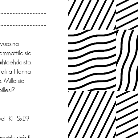
 vuosina
 ammattilaisia
ihtoehdoista.
teilija Hanna
 Millaisia
illesi?
6wdHKHSxE9
sirkusinfo.fi