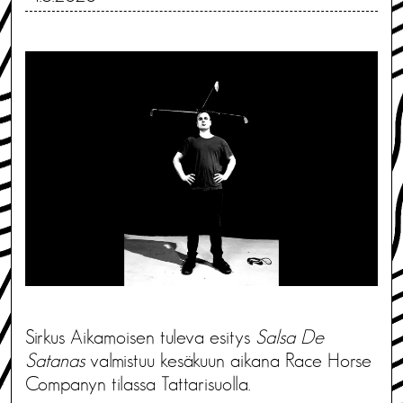
Sirkus Aikamoisen tuleva esitys
Salsa De
Satanas
valmistuu kesäkuun aikana Race Horse
Companyn tilassa Tattarisuolla.