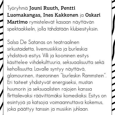
Työryhmä
Jouni Ruuth, Pentti
ja
Luomakangas, Ines Kakkonen
Oskari
rymistelevät kasaan näyttävän
Martimo
spektaakkelin, jolla tähdätään klubiesityksiin.
Salsa De Satanas on teatraalinen
sirkustaidetta, livemusiikkia ja burleskia
yhdistävä esitys. Villi ja koominen esitys
käsittelee viihdekulttuuria, seksuaalisuutta sekä
kehollisuutta. Lavalle syntyy näyttävä,
glamourinen, itseironinen ”burleskin Rammstein”.
Eri taiteet yhdistyvät energiseksi, mustan
huumorin ja seksuaalisten rajojen kanssa
flirttailevaksi räävittömäksi komediaksi. Esitys on
esiintyjiä ja katsojia voimaannuttava kokemus,
joka päättyy tanssin ja musiikin juhlaan.