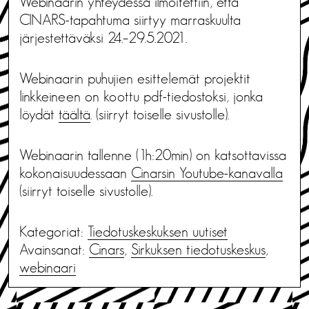
Webinaarin yhteydessä ilmoitettiin, että
CINARS-tapahtuma siirtyy marraskuulta
järjestettäväksi 24.–29.5.2021.
Webinaarin puhujien esittelemät projektit
linkkeineen on koottu pdf-tiedostoksi, jonka
löydät
täältä
. (siirryt toiselle sivustolle).
Webinaarin tallenne (1h:20min) on katsottavissa
kokonaisuudessaan
Cinarsin Youtube-kanavalla
(siirryt toiselle sivustolle).
Kategoriat:
Tiedotus­keskuksen uutiset
Avainsanat:
Cinars
,
Sirkuksen tiedotuskeskus
,
webinaari