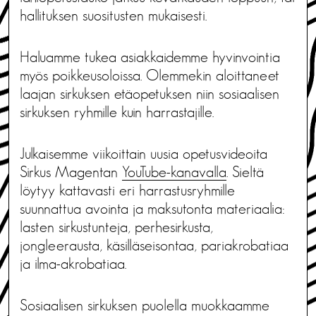
hallituksen suositusten mukaisesti.
Haluamme tukea asiakkaidemme hyvinvointia
myös poikkeusoloissa. Olemmekin aloittaneet
laajan sirkuksen etäopetuksen niin sosiaalisen
sirkuksen ryhmille kuin harrastajille.
Julkaisemme viikoittain uusia opetusvideoita
Sirkus Magentan
YouTube-kanavalla
. Sieltä
löytyy kattavasti eri harrastusryhmille
suunnattua avointa ja maksutonta materiaalia:
lasten sirkustunteja, perhesirkusta,
jongleerausta, käsilläseisontaa, pariakrobatiaa
ja ilma-akrobatiaa.
Sosiaalisen sirkuksen puolella muokkaamme