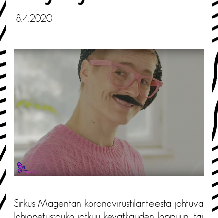
8.4.2020
Sirkus Magentan koronavirustilanteesta johtuva
lähiopetustauko jatkuu kevätkauden loppuun, tai