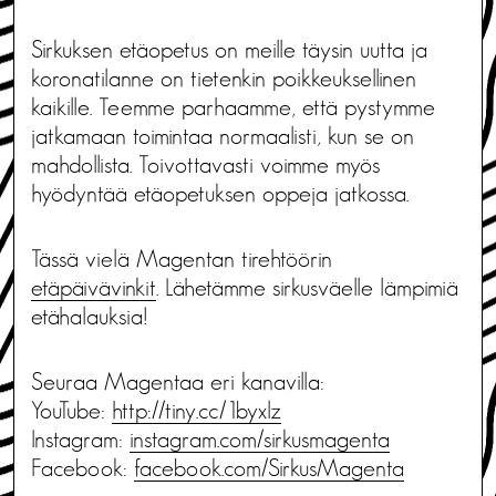
Sirkuksen etäopetus on meille täysin uutta ja
koronatilanne on tietenkin poikkeuksellinen
kaikille. Teemme parhaamme, että pystymme
jatkamaan toimintaa normaalisti, kun se on
mahdollista. Toivottavasti voimme myös
hyödyntää etäopetuksen oppeja jatkossa.
Tässä vielä Magentan tirehtöörin
etäpäivävinkit
. Lähetämme sirkusväelle lämpimiä
etähalauksia!
Seuraa Magentaa eri kanavilla:
YouTube:
http://tiny.cc/1byxlz
Instagram:
instagram.com/sirkusmagenta
Facebook:
facebook.com/SirkusMagenta