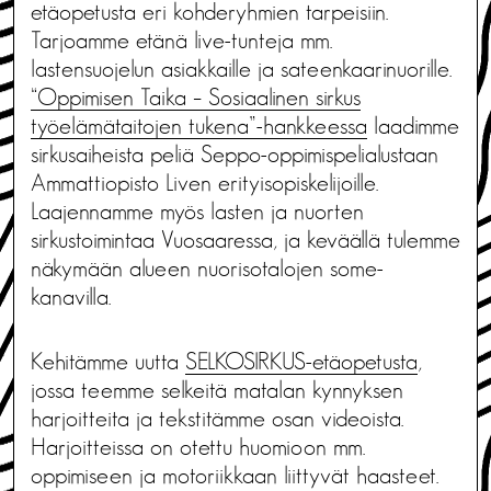
etäopetusta eri kohderyhmien tarpeisiin.
Tarjoamme etänä live-tunteja mm.
lastensuojelun asiakkaille ja sateenkaarinuorille.
“Oppimisen Taika – Sosiaalinen sirkus
työelämätaitojen tukena”-hankkeessa
laadimme
sirkusaiheista peliä Seppo-oppimispelialustaan
Ammattiopisto Liven erityisopiskelijoille.
Laajennamme myös lasten ja nuorten
sirkustoimintaa Vuosaaressa, ja keväällä tulemme
näkymään alueen nuorisotalojen some-
kanavilla.
Kehitämme uutta
SELKOSIRKUS-etäopetusta
,
jossa teemme selkeitä matalan kynnyksen
harjoitteita ja tekstitämme osan videoista.
Harjoitteissa on otettu huomioon mm.
oppimiseen ja motoriikkaan liittyvät haasteet.