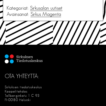
Kategoriat:
Sirkusalan uutiset
Avainsanat:
Sirkus Magenta
OTA YHTEYTTÄ:
Sirkuksen tiedotuskeskus
Kaapelitehdas
Tallberginkatu 1 C 93
FI-00180 Helsinki