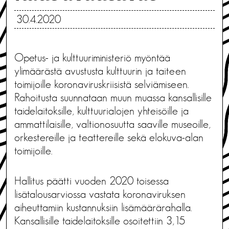
30.4.2020
Opetus- ja kulttuuriministeriö myöntää
ylimäärästä avustusta kulttuurin ja taiteen
toimijoille koronaviruskriisistä selviämiseen.
Rahoitusta suunnataan muun muassa kansallisille
taidelaitoksille, kulttuurialojen yhteisöille ja
ammattilaisille, valtionosuutta saaville museoille,
orkestereille ja teattereille sekä elokuva-alan
toimijoille.
Hallitus päätti vuoden 2020 toisessa
lisätalousarviossa vastata koronaviruksen
aiheuttamiin kustannuksiin lisämäärärahalla.
Kansallisille taidelaitoksille osoitettiin 3,15