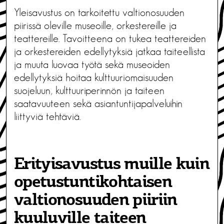
Yleisavustus on tarkoitettu valtionosuuden
piirissä oleville museoille, orkestereille ja
teattereille. Tavoitteena on tukea teattereiden
ja orkestereiden edellytyksiä jatkaa taiteellista
ja muuta luovaa työtä sekä museoiden
edellytyksiä hoitaa kulttuuriomaisuuden
suojeluun, kulttuuriperinnön ja taiteen
saatavuuteen sekä asiantuntijapalveluihin
liittyviä tehtäviä.
Erityisavustus muille kuin
opetustuntikohtaisen
valtionosuuden piiriin
kuuluville taiteen