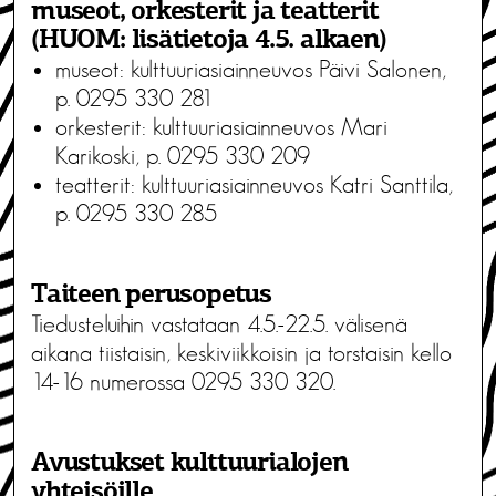
museot, orkesterit ja teatterit
(HUOM: lisätietoja 4.5. alkaen)
museot: kulttuuriasiainneuvos Päivi Salonen,
p. 0295 330 281
orkesterit: kulttuuriasiainneuvos Mari
Karikoski, p. 0295 330 209
teatterit: kulttuuriasiainneuvos Katri Santtila,
p. 0295 330 285
Taiteen perusopetus
Tiedusteluihin vastataan 4.5.-22.5. välisenä
aikana tiistaisin, keskiviikkoisin ja torstaisin kello
14-16 numerossa 0295 330 320.
Avustukset kulttuurialojen
yhteisöille