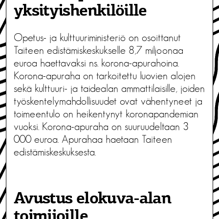
yksityishenkilöille
Opetus- ja kulttuuriministeriö on osoittanut
Taiteen edistämiskeskukselle 8,7 miljoonaa
euroa haettavaksi ns. korona-apurahoina.
Korona-apuraha on tarkoitettu luovien alojen
sekä kulttuuri- ja taidealan ammattilaisille, joiden
työskentelymahdollisuudet ovat vähentyneet ja
toimeentulo on heikentynyt koronapandemian
vuoksi. Korona-apuraha on suuruudeltaan 3
000 euroa. Apurahaa haetaan Taiteen
edistämiskeskuksesta.
Avustus elokuva-alan
toimijoille