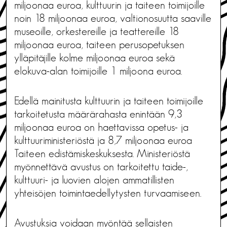
miljoonaa euroa, kulttuurin ja taiteen toimijoille
noin 18 miljoonaa euroa, valtionosuutta saaville
museoille, orkestereille ja teattereille 18
miljoonaa euroa, taiteen perusopetuksen
ylläpitäjille kolme miljoonaa euroa sekä
elokuva-alan toimijoille 1 miljoona euroa.
Edellä mainitusta kulttuurin ja taiteen toimijoille
tarkoitetusta määrärahasta enintään 9,3
miljoonaa euroa on haettavissa opetus- ja
kulttuuriministeriöstä ja 8,7 miljoonaa euroa
Taiteen edistämiskeskuksesta. Ministeriöstä
myönnettävä avustus on tarkoitettu taide-,
kulttuuri- ja luovien alojen ammatillisten
yhteisöjen toimintaedellytysten turvaamiseen.
Avustuksia voidaan myöntää sellaisten