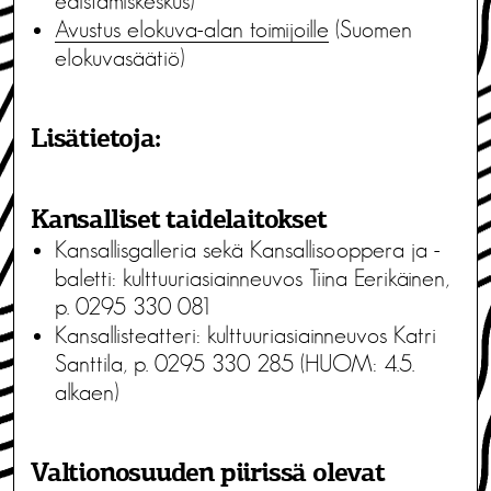
edistämiskeskus)
Avustus elokuva-alan toimijoille
(Suomen
elokuvasäätiö)
Lisätietoja:
Kansalliset taidelaitokset
Kansallisgalleria sekä Kansallisooppera ja -
baletti: kulttuuriasiainneuvos Tiina Eerikäinen,
p. 0295 330 081
Kansallisteatteri: kulttuuriasiainneuvos Katri
Santtila, p. 0295 330 285 (HUOM: 4.5.
alkaen)
Valtionosuuden piirissä olevat