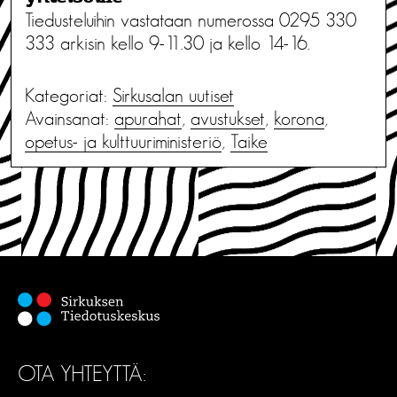
Tiedusteluihin vastataan numerossa 0295 330
333 arkisin kello 9-11.30 ja kello 14-16.
Kategoriat:
Sirkusalan uutiset
Avainsanat:
apurahat
,
avustukset
,
korona
,
opetus- ja kulttuuriministeriö
,
Taike
OTA YHTEYTTÄ: