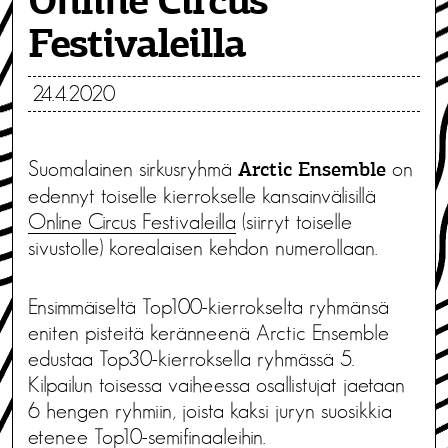
Online Circus
Festivaleilla
24.4.2020
Suomalainen sirkusryhmä
on
Arctic Ensemble
edennyt toiselle kierrokselle kansainvälisillä
Online Circus Festivaleilla
(siirryt toiselle
sivustolle) korealaisen kehdon numerollaan.
Ensimmäiseltä Top100-kierrokselta ryhmänsä
eniten pisteitä keränneenä Arctic Ensemble
edustaa Top30-kierroksella ryhmässä 5.
Kilpailun toisessa vaiheessa osallistujat jaetaan
6 hengen ryhmiin, joista kaksi juryn suosikkia
etenee Top10-semifinaaleihin.