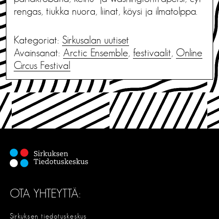
rengas, tiukka nuora, liinat, köysi ja ilmatolppa.
Kategoriat:
Sirkusalan uutiset
Avainsanat:
Arctic Ensemble
,
festivaalit
,
Online
Circus Festival
OTA YHTEYTTÄ:
Sirkuksen tiedotuskeskus