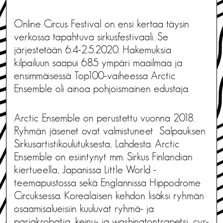
Online Circus Festival on ensi kertaa täysin
verkossa tapahtuva sirkusfestivaali. Se
järjestetään 6.4-2.5.2020. Hakemuksia
kilpailuun saapui 685 ympäri maailmaa ja
ensimmäisessä Top100-vaiheessa Arctic
Ensemble oli ainoa pohjoismainen edustaja.
Arctic Ensemble on perustettu vuonna 2018.
Ryhmän jäsenet ovat valmistuneet Salpauksen
Sirkusartistikoulutuksesta, Lahdesta. Arctic
Ensemble on esiintynyt mm. Sirkus Finlandian
kiertueella, Japanissa Little World -
teemapuistossa sekä Englannissa Hippodrome
Circuksessa. Korealaisen kehdon lisäksi ryhmän
osaamisalueisiin kuuluvat ryhmä- ja
pariakrobatia, keinu- ja washingtontrapetsi, cyr-