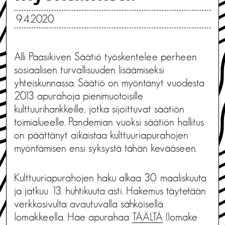
9.4.2020
Alli Paasikiven Säätiö työskentelee perheen
sosiaalisen turvallisuuden lisäämiseksi
yhteiskunnassa. Säätiö on myöntänyt vuodesta
2013 apurahoja pienimuotoisille
kulttuurihankkeille, jotka sijoittuvat säätiön
toimialueelle. Pandemian vuoksi säätiön hallitus
on päättänyt aikaistaa kulttuuriapurahojen
myöntämisen ensi syksystä tähän kevääseen.
Kulttuuriapurahojen haku alkaa 30. maaliskuuta
ja jatkuu 13. huhtikuuta asti. Hakemus täytetään
verkkosivulta avautuvalla sähköisellä
lomakkeella. Hae apurahaa
TÄÄLTÄ
(lomake