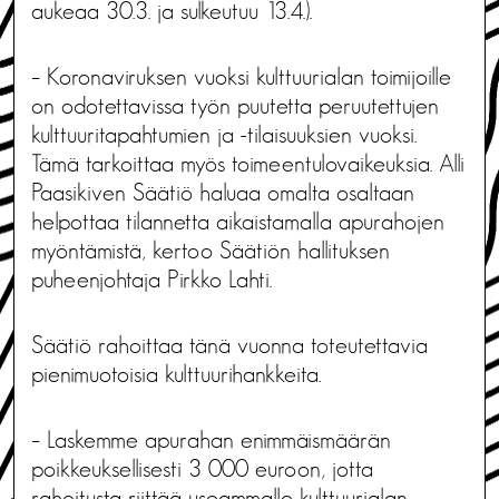
aukeaa 30.3. ja sulkeutuu 13.4.).
– Koronaviruksen vuoksi kulttuurialan toimijoille
on odotettavissa työn puutetta peruutettujen
kulttuuritapahtumien ja -tilaisuuksien vuoksi.
Tämä tarkoittaa myös toimeentulovaikeuksia. Alli
Paasikiven Säätiö haluaa omalta osaltaan
helpottaa tilannetta aikaistamalla apurahojen
myöntämistä, kertoo Säätiön hallituksen
puheenjohtaja Pirkko Lahti.
Säätiö rahoittaa tänä vuonna toteutettavia
pienimuotoisia kulttuurihankkeita.
– Laskemme apurahan enimmäismäärän
poikkeuksellisesti 3 000 euroon, jotta
rahoitusta riittää useammalle kulttuurialan