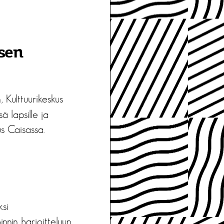
ksen
 Kulttuurikeskus
ä lapsille ja
us Caisassa.
ksi
nnin harjoitteluun.