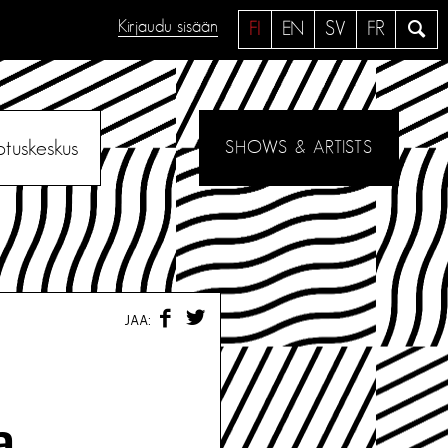
Kirjaudu sisään
H
FI
EN
SV
FR
a
e
otuskeskus
SHOWS & ARTISTS
F
T
JAA:
A
W
C
I
E
T
B
T
O
E
O
R
a
K