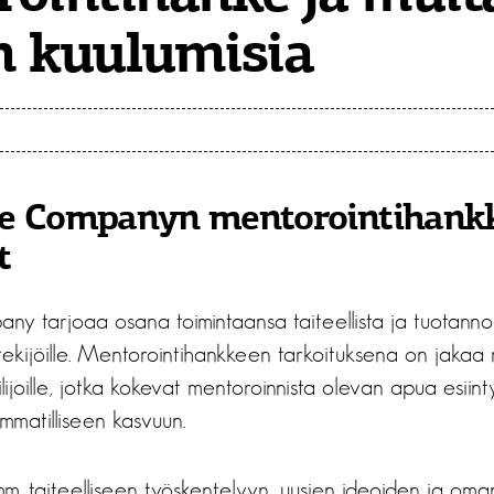
n kuulumisia
se Companyn mentorointihank
t
 tarjoaa osana toimintaansa taiteellista ja tuotannoll
tekijöille. Mentorointihankkeen tarkoituksena on jakaa
lijoille, jotka kokevat mentoroinnista olevan apua esiin
mmatilliseen kasvuun.
mm. taiteelliseen työskentelyyn, uusien ideoiden ja oman