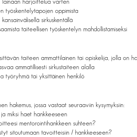
ä lainaan harjoittelua varten
ien työskentelytapojen oppimista
 kansainvälisellä sirkuskentällä
saamista taiteellisen työskentelyn mahdollistamiseksi
ttävän taiteen ammattilainen tai opiskelija, jolla on ha
asvaa ammatillisesti sirkustaiteen alalla
la työryhmä tai yksittäinen henkilö
n hakemus, jossa vastaat seuraaviin kysymyksiin:
 ja miksi haet hankkeeseen
oitteesi mentorointihankkeen suhteen?
styt sitoutumaan tavoitteisiin / hankkeeseen?