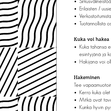
Sirkusvälineistö
Erilaisten / uus
Verkostoitumista
Tuotannollista o
Kuka voi hakea
Kuka tahansa esi
esiintyjänä ja k
Hakijana voi ol
Hakeminen
Tee vapaamuotoine
Kerro kuka olet
Mitkä ovat tav
Kuinka hyvin py