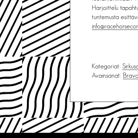
Harjoittelu tapaht
tuntemusta esittäv
info@racehorsecom
Kategoriat:
Sirkus
Avainsanat:
Bravo!