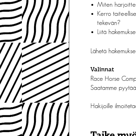
Miten harjoittele
Kerro taiteellise
tekevän?
Liitä hakemuksee
Lähetä hakemukse
Valinnat
Race Horse Compan
Saatamme pyytää h
Hakijoille ilmoitet
Taike myö