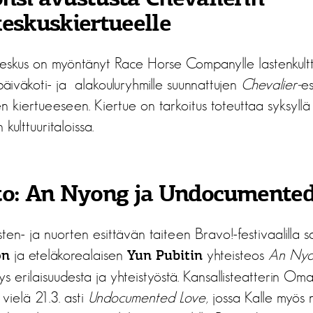
keskuskiertueelle
keskus on myöntänyt Race Horse Companylle lastenkultt
päiväkoti- ja alakouluryhmille suunnattujen
Chevalier-
es
ten kiertueeseen. Kiertue on tarkoitus toteuttaa syksyll
ulttuuritaloissa.
to: An Nyong ja Undocumente
sten- ja nuorten esittävän taiteen Bravo!-festivaalilla s
ja eteläkorealaisen
yhteisteos
An Ny
on
Yun Pubitin
ys erilaisuudesta ja yhteistyöstä. Kansallisteatterin Om
vielä 21.3. asti
Undocumented Love
, jossa Kalle myös