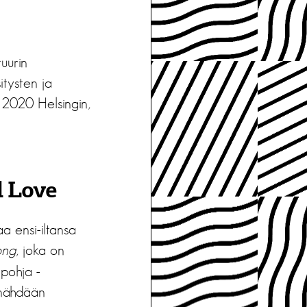
uurin
itysten ja
ä 2020 Helsingin,
d Love
aa ensi-iltansa
ong
, joka on
apohja -
 nähdään