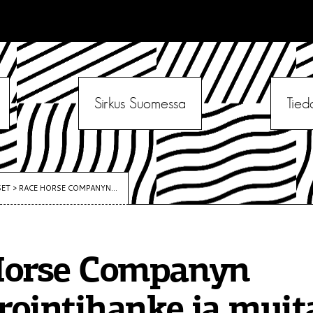
Sirkus Suomessa
Tied
SET
>
RACE HORSE COMPANYN...
Horse Companyn
ointihanke ja muit