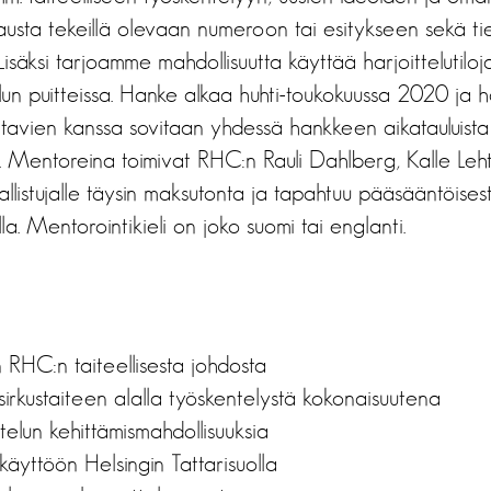
austa tekeillä olevaan numeroon tai esitykseen sekä ti
. Lisäksi tarjoamme mahdollisuutta käyttää harjoitteluti
ulun puitteissa. Hanke alkaa huhti-toukokuussa 2020 ja
itavien kanssa sovitaan yhdessä hankkeen aikatauluista
 Mentoreina toimivat RHC:n Rauli Dahlberg, Kalle Leh
llistujalle täysin maksutonta ja tapahtuu pääsääntöisest
a. Mentorointikieli on joko suomi tai englanti.
RHC:n taiteellisesta johdosta
 sirkustaiteen alalla työskentelystä kokonaisuutena
ttelun kehittämismahdollisuuksia
 käyttöön Helsingin Tattarisuolla