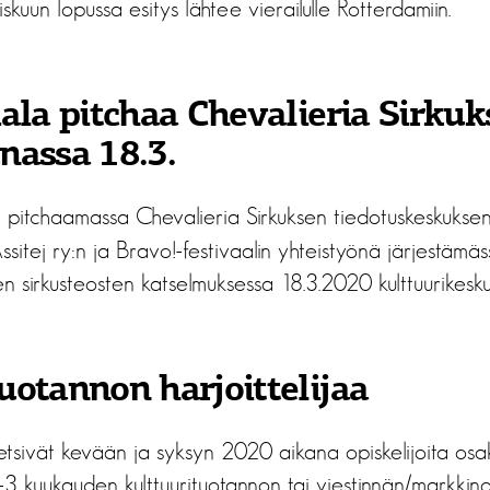
skuun lopussa esitys lähtee vierailulle Rotterdamiin.
ala pitchaa Chevalieria Sirku
nassa 18.3.
pitchaamassa Chevalieria Sirkuksen tiedotuskeskuksen,
itej ry:n ja Bravo!-festivaalin yhteistyönä järjestämäss
jen sirkusteosten katselmuksessa 18.3.2020 kulttuurikesk
uotannon harjoittelijaa
tsivät kevään ja syksyn 2020 aikana opiskelijoita osa
-3 kuukauden kulttuurituotannon tai viestinnän/markkinoi