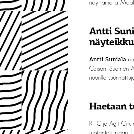
näyttämöllä. Maali
Antti Suni
näyteikku
on 
Antti Suniala
Caisan, Suomen Ass
nuorille suunnattu
Haetaan t
RHC ja Agit Cirk e
tuotantotiimiään 1