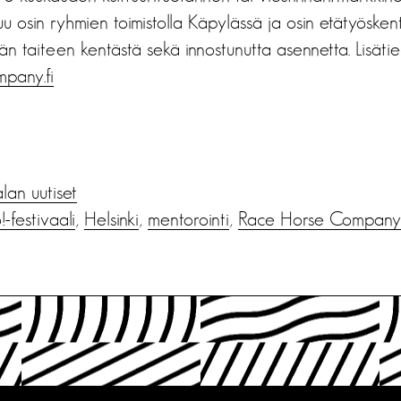
uu osin ryhmien toimistolla Käpylässä ja osin etätyöske
än taiteen kentästä sekä innostunutta asennetta. Lisätie
pany.fi
alan uutiset
-festivaali
,
Helsinki
,
mentorointi
,
Race Horse Company