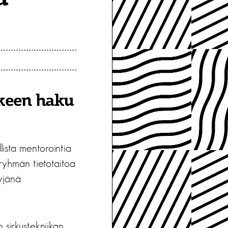
keen haku
ista mentorointia
 ryhmän tietotaitoa
tyjänä
 sirkustekniikan