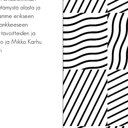
etämystä alasta ja
lojamme erikseen
 hankkeeseen
 tavoitteiden ja
to ja Mikko Karhu.
i