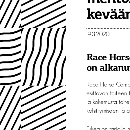
kevää
9.3.2020
Race Hor
on alkanu
Race Horse Company
esittävän taiteen 
ja kokemusta taitei
kehittymiseen ja a
Tukea on tarjolla 