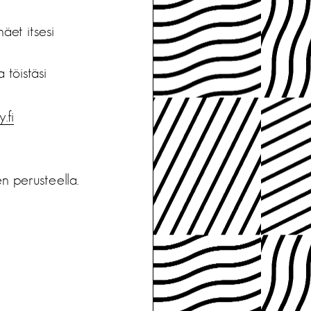
näet itsesi
 töistäsi
.fi
n perusteella.