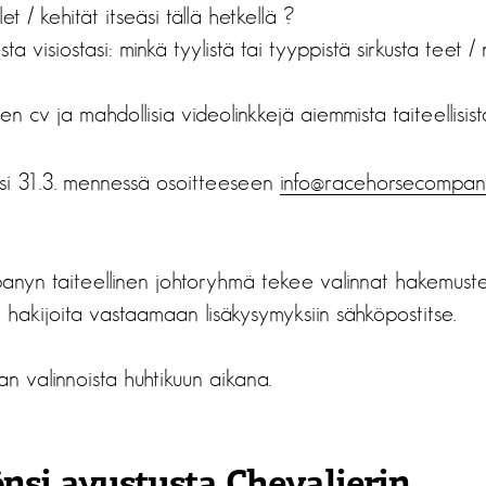
t / kehität itseäsi tällä hetkellä ?
sta visiostasi: minkä tyylistä tai tyyppistä sirkusta teet / 
n cv ja mahdollisia videolinkkejä aiemmista taiteellisista
si 31.3. mennessä osoitteeseen
info@racehorsecompany
yn taiteellinen johtoryhmä tekee valinnat hakemuste
akijoita vastaamaan lisäkysymyksiin sähköpostitse.
aan valinnoista huhtikuun aikana.
nsi avustusta Chevalierin