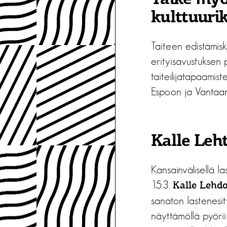
kulttuuri
Taiteen edistämis
erityisavustuksen 
taiteilijatapaamis
Espoon ja Vantaan k
Kalle Leh
Kansainvälisellä la
15.3.
Kalle Lehd
sanaton lastenesit
näyttämöllä pyörii 