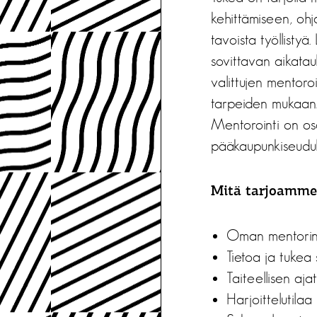
kehittämiseen, ohj
tavoista työllistyä
sovittavan aikata
valittujen mentoro
tarpeiden mukaan.
Mentorointi on osa
pääkaupunkiseudull
Mitä tarjoamme
Oman mentorin 
Tietoa ja tukea
Taiteellisen aja
Harjoittelutilaa