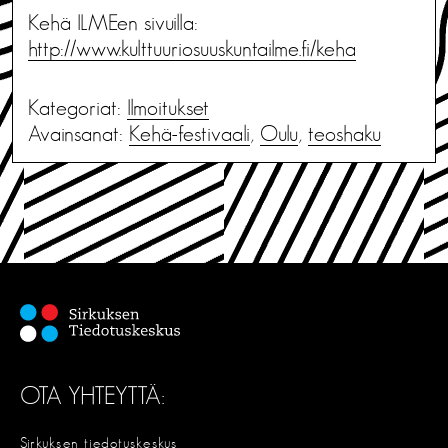
Kehä ILMEen sivuilla:
http://www.kulttuuriosuuskuntailme.fi/keha
Kategoriat:
Ilmoitukset
Avainsanat:
Kehä-festivaali
,
Oulu
,
teoshaku
OTA YHTEYTTÄ:
Sirkuksen tiedotuskeskus