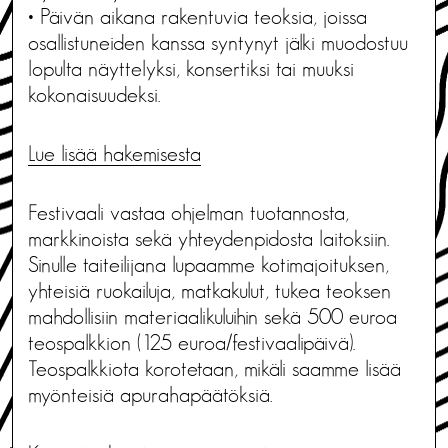
• Päivän aikana rakentuvia teoksia, joissa
osallistuneiden kanssa syntynyt jälki muodostuu
lopulta näyttelyksi, konsertiksi tai muuksi
kokonaisuudeksi.
Lue lisää hakemisesta
Festivaali vastaa ohjelman tuotannosta,
markkinoista sekä yhteydenpidosta laitoksiin.
Sinulle taiteilijana lupaamme kotimajoituksen,
yhteisiä ruokailuja, matkakulut, tukea teoksen
mahdollisiin materiaalikuluihin sekä 500 euroa
teospalkkion (125 euroa/festivaalipäivä).
Teospalkkiota korotetaan, mikäli saamme lisää
myönteisiä apurahapäätöksiä.