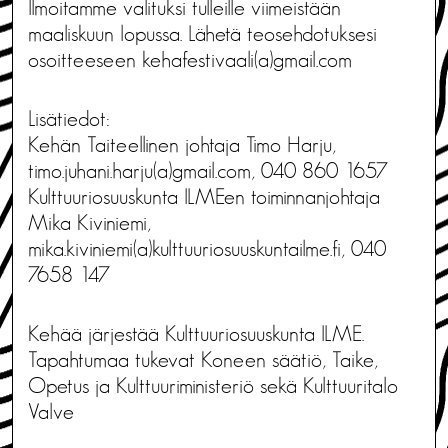
Ilmoitamme valituksi tulleille viimeistään
maaliskuun lopussa. Lähetä teosehdotuksesi
osoitteeseen kehafestivaali(a)gmail.com
Lisätiedot:
Kehän Taiteellinen johtaja Timo Harju,
timo.juhani.harju(a)gmail.com, 040 860 1657
Kulttuuriosuuskunta ILMEen toiminnanjohtaja
Mika Kiviniemi,
mika.kiviniemi(a)kulttuuriosuuskuntailme.fi, 040
7658 147
Kehää järjestää Kulttuuriosuuskunta ILME.
Tapahtumaa tukevat Koneen säätiö, Taike,
Opetus ja Kulttuuriministeriö sekä Kulttuuritalo
Valve