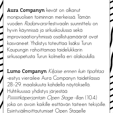
kevät on alkanut
Aura Companyn
monipuolisen toiminnan merkeissä. Tämän
vuoden
Radanvarsi
-festivaalin suunnittelu on
hyvin käynnissä ja sirkuskoulussa sekä
improvisaatioryhmissä osallistujamäärät ovat
kasvaneet. Yhdistys toteuttaa lisäksi Turun
Kaupungin rahoittamaa taidelukkarin
sirkusopetusta Turun kolmella eri alakoululla.
Kiljaise ennen kuin tipahtaa
Lumo Companyn
-esitys vierailee Aura Companyn taidetilassa
28.-29. maaliskuuta kahdella näytöksellä.
Huhtikuussa yhdistys järjestää
Piiiiiiiitkäperjantain Open Stage
-illan (10.4.)
joka on avoin kaikille esittävän taiteen tekijöille.
Esiintyjäilmoittautumiset Open Stagelle