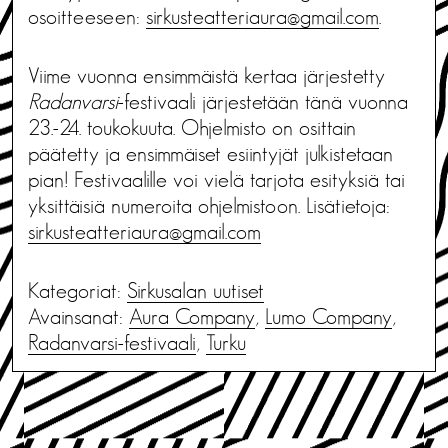
osoitteeseen:
sirkusteatteriaura@gmail.com
.
Viime vuonna ensimmäistä kertaa järjestetty
Radanvarsi
-festivaali järjestetään tänä vuonna
23.-24. toukokuuta. Ohjelmisto on osittain
päätetty ja ensimmäiset esiintyjät julkistetaan
pian! Festivaalille voi vielä tarjota esityksiä tai
yksittäisiä numeroita ohjelmistoon. Lisätietoja:
sirkusteatteriaura@gmail.com
Kategoriat:
Sirkusalan uutiset
Avainsanat:
Aura Company
,
Lumo Company
,
Radanvarsi-festivaali
,
Turku