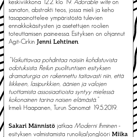
keskiviikkona 12.2. klo 19.
Adorable wife
on
sanaton, abstrakti teos, jossa mieli ja keho
tasapainottelee ympäristöstä tulevien
ennakkokäsitysten ja asetettujen roolien
toteuttamisen paineessa. Esityksen on ohjannut
Agit-Cirkin
.
Jenni Lehtinen
”Vaikuttavaa pohdintaa naisiin kohdistuvista
odotuksista. Reilun puolituntisen esityksen
dramaturgia on rakennettu taitavasti niin, että
liikkeen, lasipurkkien, äänien ja valojen
tuottamista assosiaatioista syntyy mielessä
kokonainen tarina naisen elämästä.”
Irmeli Haapanen, Turun Sanomat 19.5.2019.
jatkaa
Moderni Ihminen
-
Sakari Männistö
esityksen valmistamista runoilija/jonglööri
Miika