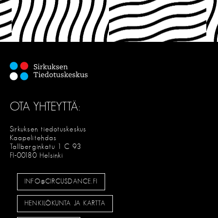
OTA YHTEYTTÄ:
Sirkuksen tiedotuskeskus
Kaapelitehdas
Tallberginkatu 1 C 93
FI-00180 Helsinki
INFO@CIRCUSDANCE.FI
HENKILÖKUNTA JA KARTTA