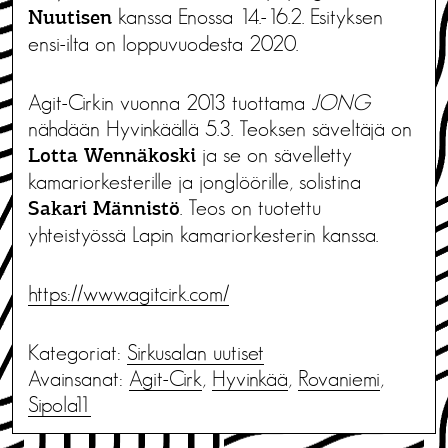
kanssa Enossa 14.-16.2. Esityksen
Nuutisen
ensi-ilta on loppuvuodesta 2020.
Agit-Cirkin vuonna 2013 tuottama
JONG
nähdään Hyvinkäällä 5.3. Teoksen säveltäjä on
ja se on sävelletty
Lotta Wennäkoski
kamariorkesterille ja jonglöörille, solistina
. Teos on tuotettu
Sakari Männistö
yhteistyössä Lapin kamariorkesterin kanssa.
https://www.agitcirk.com/
Kategoriat:
Sirkusalan uutiset
Avainsanat:
Agit-Cirk
,
Hyvinkää
,
Rovaniemi
,
Sipola11