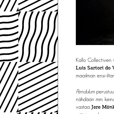
Kallo Collective
Luis Sartori do 
maailman ensi-ilt
Pendulum
perustuu 
nähdään mm. keinut
vastaa
Jere Mön