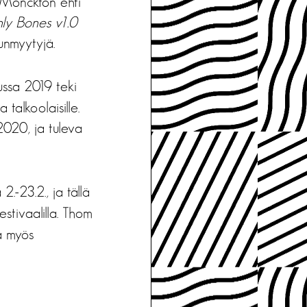
m Monckton ehti
ly Bones v1.0
uunmyytyjä.
ussa 2019 teki
a talkoolaisille.
2020, ja tuleva
-23.2., ja tällä
stivaalilla. Thom
a myös