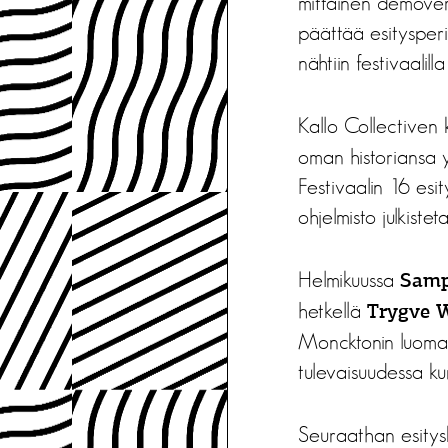
mittainen demover
päättää esitysperi
nähtiin festivaali
Kallo Collectiven
oman historiansa yle
Festivaalin 16 esi
ohjelmisto julkist
Helmikuussa
Samp
hetkellä
Trygve 
Moncktonin luoma k
tulevaisuudessa ku
Seuraathan esity