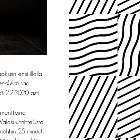
eoksen ensi-illalla.
endulum
saa
t 2.2.2020 asti.
lementteinä
alosuunnittelusta
nähtiin 25 minuutin