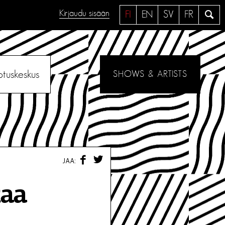
Kirjaudu sisään
H
FI
EN
SV
FR
a
e
otuskeskus
SHOWS & ARTISTS
F
T
JAA:
A
W
C
I
E
T
kaa
B
T
O
E
O
R
K