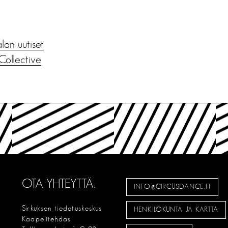
alan uutiset
Collective
OTA YHTEYTTÄ:
INFO@CIRCUSDANCE.FI
Sirkuksen tiedotuskeskus
HENKILÖKUNTA JA KARTTA
Kaapelitehdas