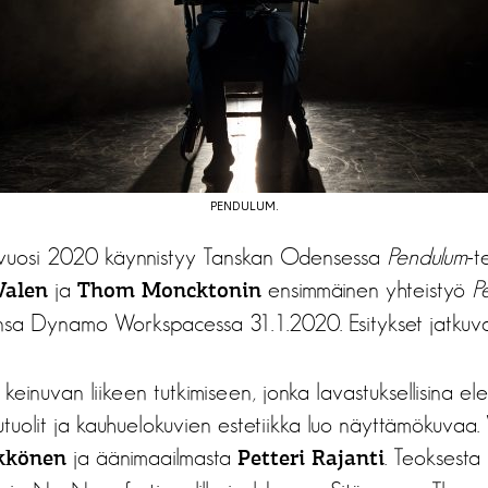
PENDULUM.
n vuosi 2020 käynnistyy Tanskan Odensessa
Pendulum
-t
ja
ensimmäinen yhteistyö
P
Valen
Thom Moncktonin
ansa Dynamo Workspacessa 31.1.2020. Esitykset jatkuva
keinuvan liikeen tutkimiseen, jonka lavastuksellisina e
uolit ja kauhuelokuvien estetiikka luo näyttämökuvaa. V
ja äänimaailmasta
. Teoksesta 
kkönen
Petteri Rajanti