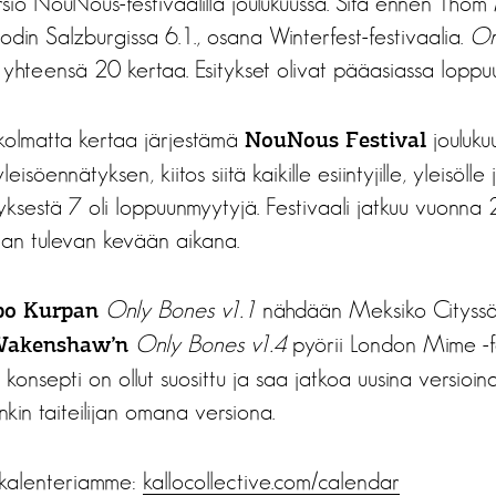
sio NouNous-festivaalilla joulukuussa. Sitä ennen Tho
odin Salzburgissa 6.1., osana Winterfest-festivaalia.
On
lla yhteensä 20 kertaa. Esitykset olivat pääasiassa lopp
 kolmatta kertaa järjestämä
jouluku
NouNous Festival
isöennätyksen, kiitos siitä kaikille esiintyjille, yleisölle j
tyksestä 7 oli loppuunmyytyjä. Festivaali jatkuu vuonna 
etaan tulevan kevään aikana.
Only Bones v1.1
nähdään Meksiko Cityssä 2.
o Kurpan
Only Bones v1.4
pyörii London Mime -fe
Wakenshaw’n
onsepti on ollut suosittu ja saa jatkoa uusina versioin
nkin taiteilijan omana versiona.
skalenteriamme:
kallocollective.com/calendar