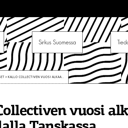
Sirkus Suomessa
Tied
SET
>
KALLO COLLECTIVEN VUOSI ALKAA...
Collectiven vuosi al
llalla Tanskassa