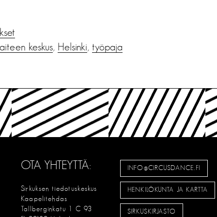
ukset
taiteen keskus
,
Helsinki
,
työpaja
OTA YHTEYTTÄ:
INFO@CIRCUSDANCE.FI
Sirkuksen tiedotuskeskus
HENKILÖKUNTA JA KARTTA
Kaapelitehdas
Tallberginkatu 1 C 93
SIRKUSKIRJASTO