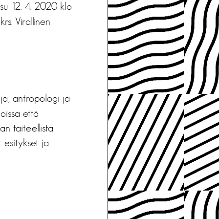
 su 12. 4. 2020 klo
rs. Virallinen
ija, antropologi ja
oissa että
n taiteellista
 esitykset ja