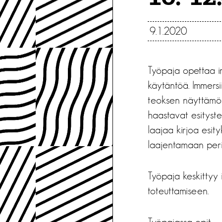
9.1.2020
Työpaja opettaa imm
käytäntöä. Immersii
teoksen näyttämök
haastavat esityste
laajaa kirjoa esity
laajentamaan perin
Työpaja keskittyy i
toteuttamiseen.
Työpajassa opit