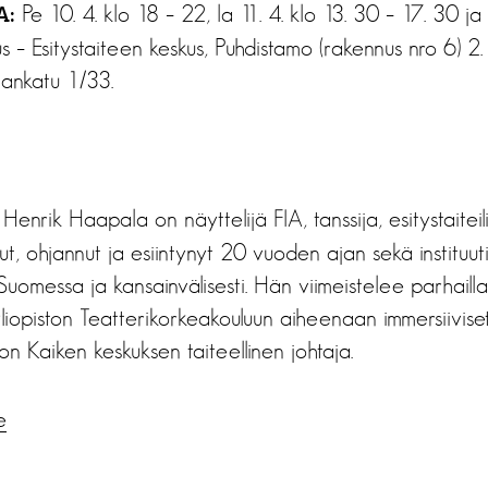
Pe 10. 4. klo 18 – 22, la 11. 4. klo 13. 30 – 17. 30 ja
A:
 – Esitystaiteen keskus, Puhdistamo (rakennus nro 6) 2. k
aankatu 1/33.
enrik Haapala on näyttelijä FIA, tanssija, esitystaiteil
ut, ohjannut ja esiintynyt 20 vuoden ajan sekä instituuti
Suomessa ja kansainvälisesti. Hän viimeistelee parhaillaa
yliopiston Teatterikorkeakouluun aiheenaan immersiiviset
 on Kaiken keskuksen taiteellinen johtaja.
e