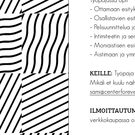
– Ottamaan esityks
– Osallistavien esit
– Pelisuunnittelua 
– Intimiteetin ja s
– Moniaistisen esi
– Aistimaan ja ym
Työpaja o
KEILLE:
Mikäli et kuulu nä
sami@centerforeve
ILMOITTAUTUM
verkkokaupassa o