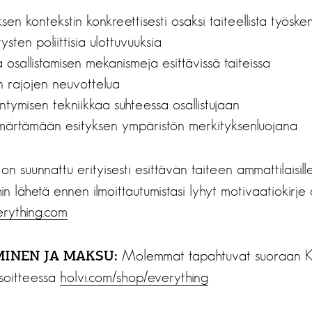
en kontekstin konkreettisesti osaksi taiteellista työske
ysten poliittisia ulottuvuuksia
ja osallistamisen mekanismeja esittävissä taiteissa
en rajojen neuvottelua
intymisen tekniikkaa suhteessa osallistujaan
märtämään esityksen ympäristön merkityksenluojana
n suunnattu erityisesti esittävän taiteen ammattilaisille j
ihin lähetä ennen ilmoittautumistasi lyhyt motivaatiokirj
rything.com
Molemmat tapahtuvat suoraan K
INEN JA MAKSU:
soitteessa
holvi.com/shop/everything