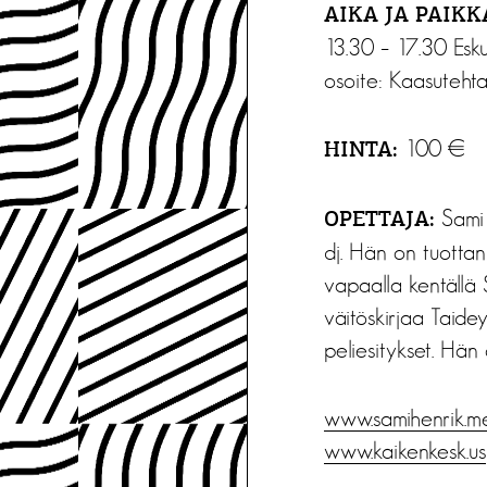
AIKA JA PAIKK
13.30 – 17.30 Eskus
osoite: Kaasuteht
100 €
HINTA:
Sami H
OPETTAJA:
dj. Hän on tuottan
vapaalla kentällä 
väitöskirjaa Taide
peliesitykset. Hän
www.samihenrik.m
www.kaikenkesk.us