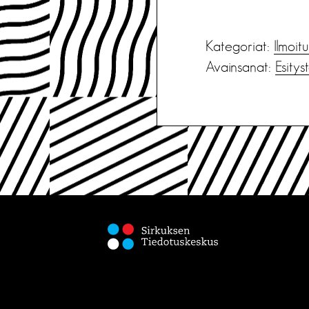
Kategoriat:
Ilmoit
Avainsanat:
Esitys