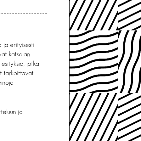
 ja erityisesti
avat katsojan
sityksiä, jotka
t tarkoittavat
einoja
tteluun ja