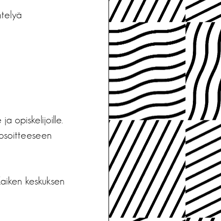
ntelyä
a opiskelijoille.
e osoitteeseen
aiken keskuksen