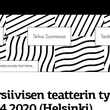
Sirkus Suomessa
Tied
MERSIIVISEN TEATTERIN...
iivisen teatterin t
.4.2020 (Helsinki)