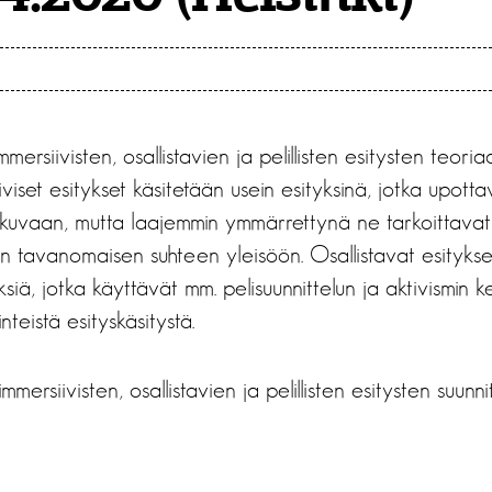
ersiivisten, osallistavien ja pelillisten esitysten teoriaa
viset esitykset käsitetään usein esityksinä, jotka upott
uvaan, mutta laajemmin ymmärrettynä ne tarkoittavat e
n tavanomaisen suhteen yleisöön. Osallistavat esitykse
ksiä, jotka käyttävät mm. pelisuunnittelun ja aktivismin k
teistä esityskäsitystä.
mmersiivisten, osallistavien ja pelillisten esitysten suunni