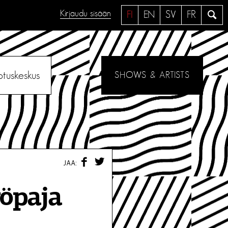
Kirjaudu sisään
H
FI
EN
SV
FR
a
e
otuskeskus
SHOWS & ARTISTS
F
T
JAA:
A
W
C
I
E
T
yöpaja
B
T
O
E
O
R
K