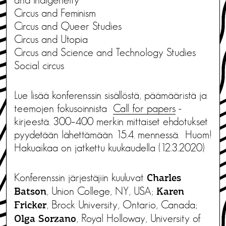
Circus and Feminism
Circus and Queer Studies
Circus and Utopia
Circus and Science and Technology Studies
Social circus
Lue lisää konferenssin sisällöstä, päämääristä ja
teemojen fokusoinnista
Call for papers
-
kirjeestä. 300–400 merkin mittaiset ehdotukset
pyydetään lähettämään 15.4. mennessä. Huom!
Hakuaikaa on jatkettu kuukaudella (12.3.2020)
Konferenssin järjestäjiin kuuluvat
Charles
, Union College, NY, USA;
Batson
Karen
, Brock University, Ontario, Canada;
Fricker
, Royal Holloway, University of
Olga Sorzano