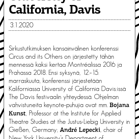
California, Davis
3.1.2020
Sirkustutkimuksen kansainvälinen konferenssi
Circus and its Others on järjestetty tähän
mennessä kaksi kertaa Montréalissa 2016 ja
Prahassa 2018. Ensi syksynä, 12.–15.
marraskuuta, konferenssi järjestetään
Kaliforniassa University of California Davis:issä
The Davis festivaalin yhteydessä. Ohjelman
vahvistuneita keynote-puhujia ovat mm.
Bojana
, Professor at the Institute for Applied
Kunst
Theatre Studies at the Justus-Liebig University in
Gießen, Germany;
, chair of
André Lepecki
New York University’s Department of