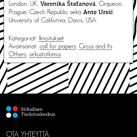
London, UK;
, Cirqueon,
Veronika Štefanová
Prague, Czech Republic sekä
,
Ante Ursić
University of California, Davis, USA.
Kategoriat:
Ilmoitukset
Avainsanat:
call for papers
,
Circus and Its
Others
,
sirkustutkimus
OTA YHTEYTTÄ: