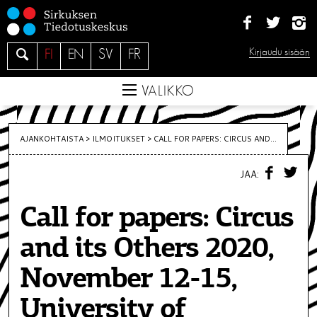
S
i
i
H
Kirjaudu sisään
FI
EN
SV
FR
r
a
r
e
VALIKKO
y
s
i
AJANKOHTAISTA >
ILMOITUKSET
>
CALL FOR PAPERS: CIRCUS AND...
s
F
T
ä
JAA:
A
W
C
I
l
E
T
t
Call for papers: Circus
B
T
O
E
ö
O
R
and its Others 2020,
K
ö
n
November 12-15,
University of