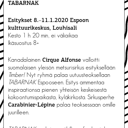
TABARNAK
Esitykset 8.–11.1.2020 Espoon
kulttuurikeskus, Louhisali
Kesto 1 h 20 min, ei väliaikaa
Ikäsuositus 8+
Kanadalainen
valloitti
Cirque Alfonse
suomalaisen yleisön metsurisirkus esityksellään
Timber!
. Nyt ryhmä palaa uutuusteoksellaan
TABARNAK
Espooseen. Esitys ammentaa
inspiraationsa pienen yhteisön keskeisestä
kokoontumispaikasta, kyläkirkosta. Sirkusperhe
palaa teoksessaan omille
Carabinier-Lépine
juurilleen.