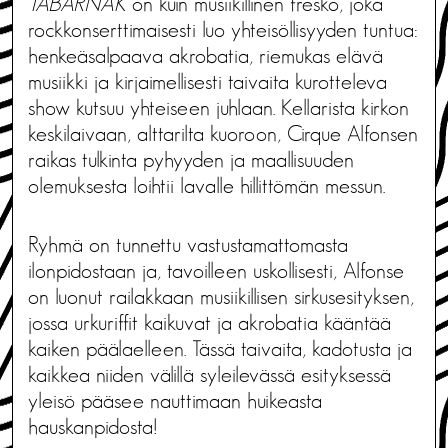
TABARNAK
on kuin musiikillinen fresko, joka
rockkonserttimaisesti luo yhteisöllisyyden tuntua:
henkeäsalpaava akrobatia, riemukas elävä
musiikki ja kirjaimellisesti taivaita kurotteleva
show kutsuu yhteiseen juhlaan. Kellarista kirkon
keskilaivaan, alttarilta kuoroon, Cirque Alfonsen
raikas tulkinta pyhyyden ja maallisuuden
olemuksesta loihtii lavalle hillittömän messun.
Ryhmä on tunnettu vastustamattomasta
ilonpidostaan ja, tavoilleen uskollisesti, Alfonse
on luonut railakkaan musiikillisen sirkusesityksen,
jossa urkuriffit kaikuvat ja akrobatia kääntää
kaiken päälaelleen. Tässä taivaita, kadotusta ja
kaikkea niiden välillä syleilevässä esityksessä
yleisö pääsee nauttimaan huikeasta
hauskanpidosta!