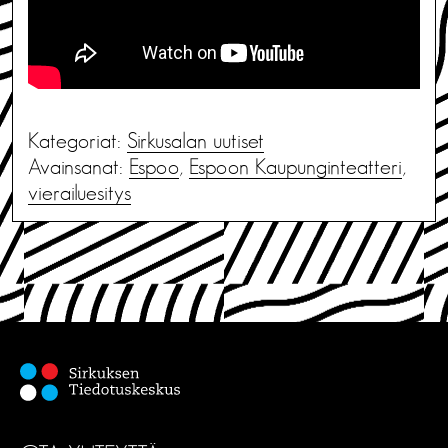
Kategoriat:
Sirkusalan uutiset
Avainsanat:
Espoo
,
Espoon Kaupunginteatteri
,
vierailuesitys