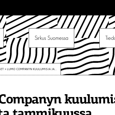
Sirkus Suomessa
Tied
SET
>
LUMO COMPANYN KUULUMISIA JA...
Companyn kuulumis
lta tammikuussa