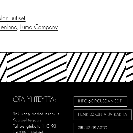
alan uutiset
nlinna
,
Lumo Company
OTA YHTEYTTÄ:
INFO@CIRCUSDANCE.FI
Sirkuksen tiedotuskeskus
HENKILÖKUNTA JA KARTTA
Kaapelitehdas
Tallberginkatu 1 C 93
SIRKUSKIRJASTO
FI-00180 Helsinki