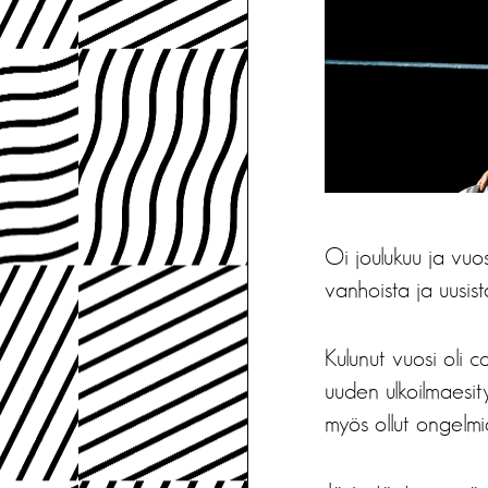
Oi joulukuu ja vuos
vanhoista ja uusista
Kulunut vuosi oli 
uuden ulkoilmaesit
myös ollut ongelmia