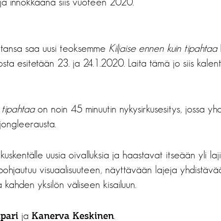
ja innokkaana siis vuoteen 2020.
iltansa saa uusi teoksemme
Kiljaise ennen kuin tipahtaa
sta esitetään 23. ja 24.1.2020. Laita tämä jo siis kalent
 tipahtaa
on noin 45 minuutin nykysirkusesitys, jossa yhd
 jongleerausta.
rkuskentälle uusia oivalluksia ja haastavat itseään yli laji
s pohjautuu visuaalisuuteen, näyttävään lajeja yhdistävä
a kahden yksilön väliseen kisailuun.
ja
.
pari
Kanerva Keskinen