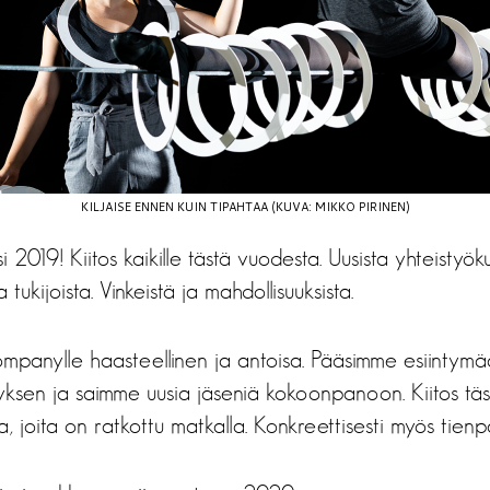
KILJAISE ENNEN KUIN TIPAHTAA (KUVA: MIKKO PIRINEN)
i 2019! Kiitos kaikille tästä vuodesta. Uusista yhteistyö
 tukijoista. Vinkeistä ja mahdollisuuksista.
companylle haasteellinen ja antoisa. Pääsimme esiintym
yksen ja saimme uusia jäseniä kokoonpanoon. Kiitos tä
, joita on ratkottu matkalla. Konkreettisesti myös tienpä