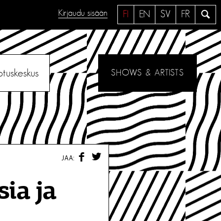
Kirjaudu sisään
H
FI
EN
SV
FR
a
e
otuskeskus
SHOWS & ARTISTS
F
T
JAA:
A
W
C
I
E
T
ia ja
B
T
O
E
O
R
K