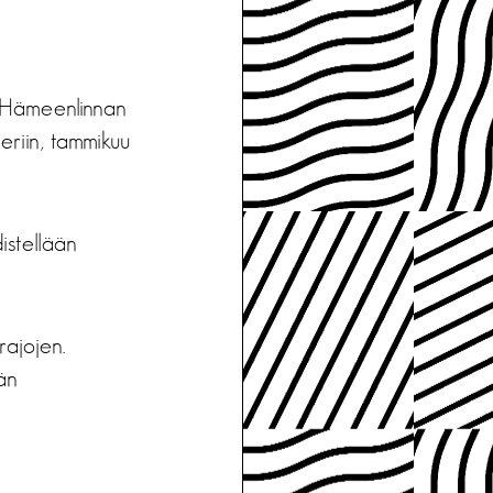
Hämeenlinnan
eriin, tammikuu
istellään
rajojen.
än