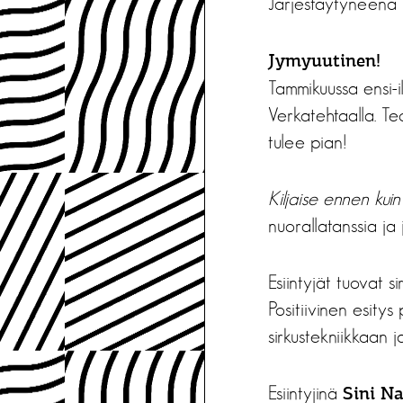
Järjestäytyneenä 
Jymyuutinen!
Tammikuussa ensi-
Verkatehtaalla. Teo
tulee pian!
Kiljaise ennen kuin
nuorallatanssia ja
Esiintyjät tuovat si
Positiivinen esity
sirkustekniikkaan j
Esiintyjinä
Sini Na