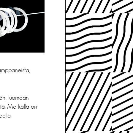
kumppaneista,
ään, luomaan
stä. Matkalla on
ällä.