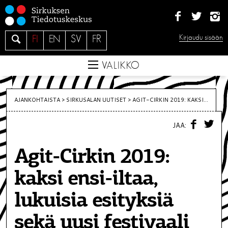
S
i
i
H
Kirjaudu sisään
FI
EN
SV
FR
r
a
r
e
VALIKKO
y
s
i
AJANKOHTAISTA >
SIRKUSALAN UUTISET
>
AGIT-CIRKIN 2019: KAKSI...
s
F
T
ä
JAA:
A
W
C
I
l
E
T
t
Agit-Cirkin 2019:
B
T
O
E
ö
O
R
kaksi ensi-iltaa,
K
ö
n
lukuisia esityksiä
sekä uusi festivaali