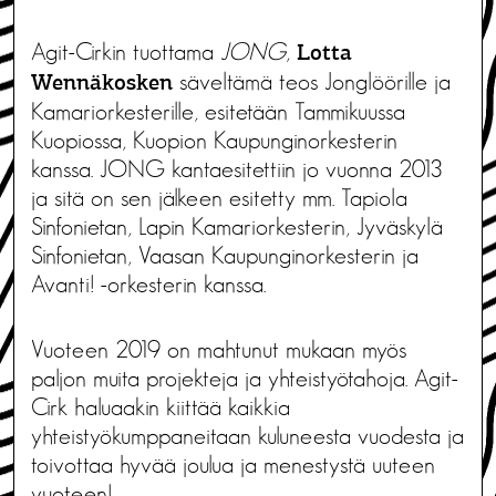
Agit-Cirkin tuottama
JONG
,
Lotta
säveltämä teos Jonglöörille ja
Wennäkosken
Kamariorkesterille, esitetään Tammikuussa
Kuopiossa, Kuopion Kaupunginorkesterin
kanssa. JONG kantaesitettiin jo vuonna 2013
ja sitä on sen jälkeen esitetty mm. Tapiola
Sinfonietan, Lapin Kamariorkesterin, Jyväskylä
Sinfonietan, Vaasan Kaupunginorkesterin ja
Avanti! -orkesterin kanssa.
Vuoteen 2019 on mahtunut mukaan myös
paljon muita projekteja ja yhteistyötahoja. Agit-
Cirk haluaakin kiittää kaikkia
yhteistyökumppaneitaan kuluneesta vuodesta ja
toivottaa hyvää joulua ja menestystä uuteen
vuoteen!