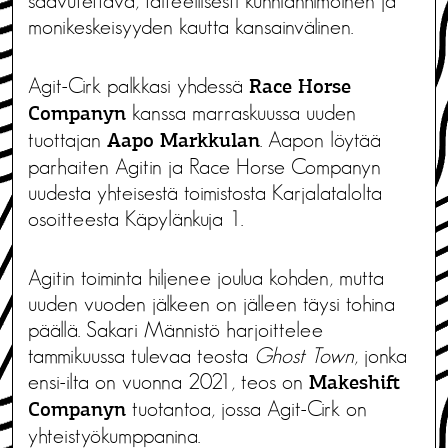
saavutettava, taiteellisesti kunnianhimoinen ja
monikeskeisyyden kautta kansainvälinen.
Agit-Cirk palkkasi yhdessä
Race Horse
kanssa marraskuussa uuden
Companyn
tuottajan
. Aapon löytää
Aapo Markkulan
parhaiten Agitin ja Race Horse Companyn
uudesta yhteisestä toimistosta Karjalatalolta
osoitteesta Käpylänkuja 1.
Agitin toiminta hiljenee joulua kohden, mutta
uuden vuoden jälkeen on jälleen täysi tohina
päällä. Sakari Männistö harjoittelee
tammikuussa tulevaa teosta
Ghost Town
, jonka
ensi-ilta on vuonna 2021, teos on
Makeshift
tuotantoa, jossa Agit-Cirk on
Companyn
yhteistyökumppanina.