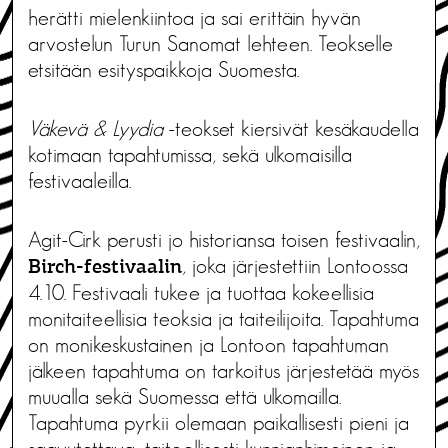
herätti mielenkiintoa ja sai erittäin hyvän
arvostelun Turun Sanomat lehteen. Teokselle
etsitään esityspaikkoja Suomesta.
Väkevä & Lyydia
-teokset kiersivät kesäkaudella
kotimaan tapahtumissa, sekä ulkomaisilla
festivaaleilla.
Agit-Cirk perusti jo historiansa toisen festivaalin,
, joka järjestettiin Lontoossa
Birch-festivaalin
4.10. Festivaali tukee ja tuottaa kokeellisia
monitaiteellisia teoksia ja taiteilijoita. Tapahtuma
on monikeskustainen ja Lontoon tapahtuman
jälkeen tapahtuma on tarkoitus järjestetää myös
muualla sekä Suomessa että ulkomailla.
Tapahtuma pyrkii olemaan paikallisesti pieni ja