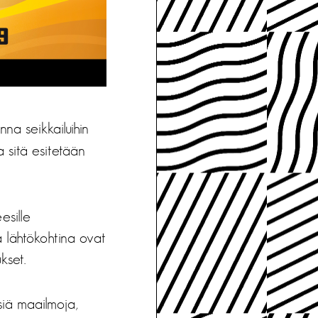
na seikkailuihin
 sitä esitetään
esille
na lähtökohtina ovat
kset.
siä maailmoja,