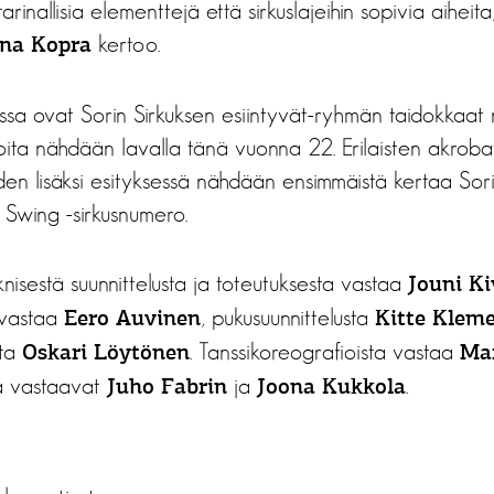
tarinallisia elementtejä että sirkuslajeihin sopivia aiheita
kertoo.
ina Kopra
ssa ovat Sorin Sirkuksen esiintyvät-ryhmän taidokkaat 
 joita nähdään lavalla tänä vuonna 22. Erilaisten akrobat
en lisäksi esityksessä nähdään ensimmäistä kertaa Sori
 Swing -sirkusnumero.
knisestä suunnittelusta ja toteutuksesta vastaa
Jouni K
 vastaa
, pukusuunnittelusta
Eero Auvinen
Kitte Kleme
sta
. Tanssikoreografioista vastaa
Oskari Löytönen
Mar
ta vastaavat
ja
.
Juho Fabrin
Joona Kukkola