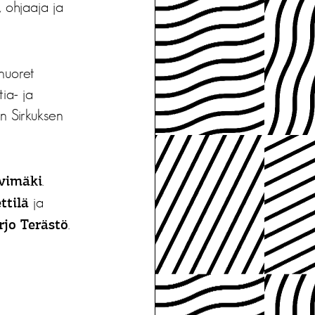
, ohjaaja ja
nuoret
ia- ja
n Sirkuksen
.
ivimäki
ja
ttilä
.
jo Terästö