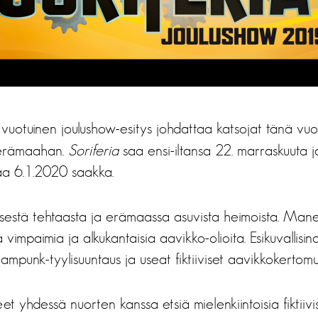
vuotuinen joulushow-esitys johdattaa katsojat tänä vuon
in erämaahan.
Soriferia
saa ensi-iltansa 22. marraskuuta ja
aa 6.1.2020 saakka.
isestä tehtaasta ja erämaassa asuvista heimoista. Mane
ä vimpaimia ja alkukantaisia aavikko-olioita. Esikuvallisi
 steampunk-tyylisuuntaus ja useat fiktiiviset aavikkokertomu
 yhdessä nuorten kanssa etsiä mielenkiintoisia fiktiivi