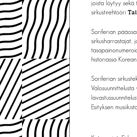
joista löytyy sekä 
sirkustirehtööri
Ta
Soriferian pääosa
sirkusharrastajat,
tasapainonumeroid
historiassa Korean
Soriferian sirkuste
Valosuunnittelusta
lavastussuunnitelu
Esityksen musiikis