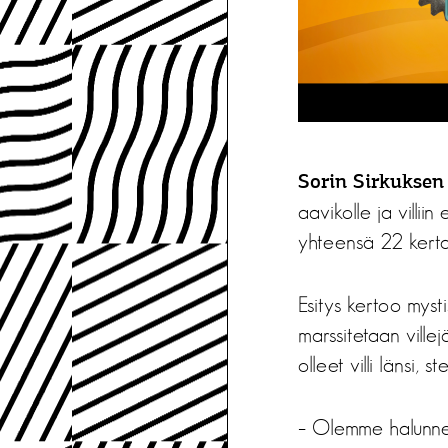
Sorin Sirkuksen
aavikolle ja villi
yhteensä 22 kert
Esitys kertoo myst
marssitetaan villej
olleet villi länsi,
– Olemme halunneet