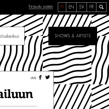
Kirjaudu sisään
H
FI
EN
SV
FR
a
e
otuskeskus
SHOWS & ARTISTS
F
T
JAA:
A
W
C
I
E
T
ailuun
B
T
O
E
O
R
K