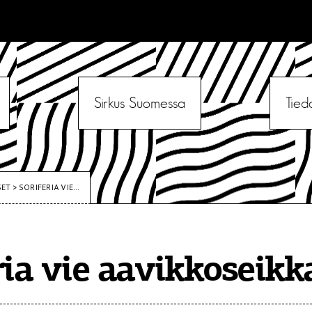
Sirkus Suomessa
Tied
SET
>
SORIFERIA VIE...
ria vie aavikkoseikk