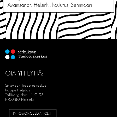
Avainsanat:
Helsinki
,
koulutus
,
Seminaari
OTA YHTEYTTÄ:
Sirkuksen tiedotuskeskus
Kaapelitehdas
Tallberginkatu 1 C 93
FI-00180 Helsinki
INFO@CIRCUSDANCE.FI