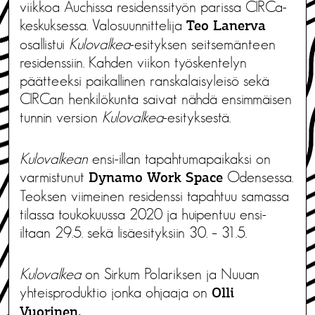
viikkoa Auchissa residenssityön parissa CIRCa-
keskuksessa. Valosuunnittelija
Teo Lanerva
osallistui
Kulovalkea
-esityksen seitsemänteen
residenssiin. Kahden viikon työskentelyn
päätteeksi paikallinen ranskalaisyleisö sekä
CIRCan henkilökunta saivat nähdä ensimmäisen
tunnin version
Kulovalkea
-esityksestä.
Kulovalkean
ensi-illan tapahtumapaikaksi on
varmistunut
Odensessa.
Dynamo Work Space
Teoksen viimeinen residenssi tapahtuu samassa
tilassa toukokuussa 2020 ja huipentuu ensi-
iltaan 29.5. sekä lisäesityksiin 30. – 31.5.
Kulovalkea
on Sirkum Polariksen ja Nuuan
yhteisproduktio jonka ohjaaja on
Olli
Vuorinen.