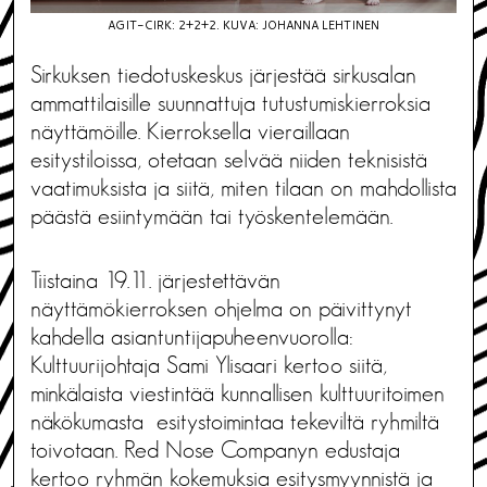
AGIT-CIRK: 2+2+2. KUVA: JOHANNA LEHTINEN
Sirkuksen tiedotuskeskus järjestää sirkusalan
ammattilaisille suunnattuja tutustumiskierroksia
näyttämöille. Kierroksella vieraillaan
esitystiloissa, otetaan selvää niiden teknisistä
vaatimuksista ja siitä, miten tilaan on mahdollista
päästä esiintymään tai työskentelemään.
Tiistaina 19.11. järjestettävän
näyttämökierroksen ohjelma on päivittynyt
kahdella asiantuntijapuheenvuorolla:
Kulttuurijohtaja Sami Ylisaari kertoo siitä,
minkälaista viestintää kunnallisen kulttuuritoimen
näkökumasta esitystoimintaa tekeviltä ryhmiltä
toivotaan. Red Nose Companyn edustaja
kertoo ryhmän kokemuksia esitysmyynnistä ja