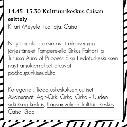
14.45–15.30 Kulttuurikeskus Caisan
esittely
Kitari Meyele, tuottaja, Caisa
Näyttämökierroksia ovat aikaisemmin
järjestäneet Tampereella Sirkus Faktori ja
Turussa Aura of Puppets. Siksi tiedotuskeskuksen
näyttämökierrokset alkavat
pääkaupunkiseudulta.
Kategoriat:
Tiedotus­keskuksen uutiset
Avainsanat:
Agit-Cirk
,
Cirko
,
Cirko – Uuden
sirkuksen keskus
,
Kansainvälinen kulttuurikeskus
Caisa
,
Stoa