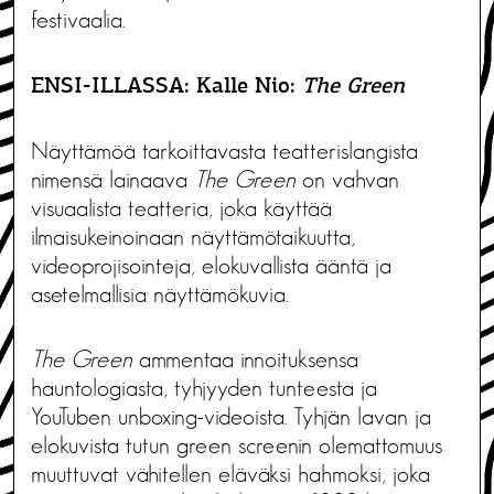
festivaalia.
ENSI-ILLASSA: Kalle Nio:
The Green
Näyttämöä tarkoittavasta teatterislangista
nimensä lainaava
The Green
on vahvan
visuaalista teatteria, joka käyttää
ilmaisukeinoinaan näyttämötaikuutta,
videoprojisointeja, elokuvallista ääntä ja
asetelmallisia näyttämökuvia.
The Green
ammentaa innoituksensa
hauntologiasta, tyhjyyden tunteesta ja
YouTuben unboxing-videoista. Tyhjän lavan ja
elokuvista tutun green screenin olemattomuus
muuttuvat vähitellen eläväksi hahmoksi, joka