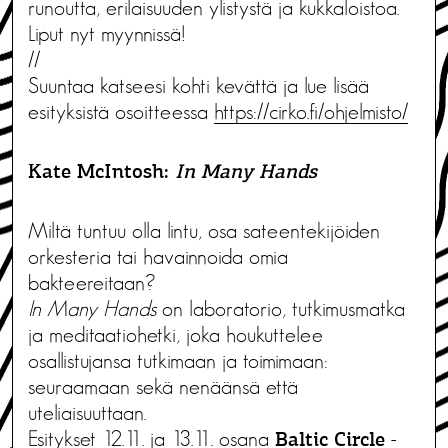
runoutta, erilaisuuden ylistystä ja kukkaloistoa.
Liput nyt myynnissä!
//
Suuntaa katseesi kohti kevättä ja lue lisää
esityksistä osoitteessa
https://cirko.fi/ohjelmisto/
Kate McIntosh:
In Many Hands
Miltä tuntuu olla lintu, osa sateentekijöiden
orkesteria tai havainnoida omia
bakteereitaan?
In Many Hands
on laboratorio, tutkimusmatka
ja meditaatiohetki, joka houkuttelee
osallistujansa tutkimaan ja toimimaan:
seuraamaan sekä nenäänsä että
uteliaisuuttaan.
Esitykset 12.11. ja 13.11. osana
-
Baltic Circle