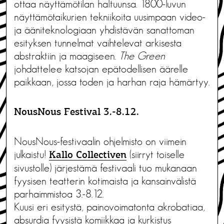
ottaa näyttämötilan haltuunsa. 1800-luvun
näyttämötaikurien tekniikoita uusimpaan video-
ja ääniteknologiaan yhdistävän sanattoman
esityksen tunnelmat vaihtelevat arkisesta
abstraktiin ja maagiseen.
The Green
johdattelee katsojan epätodellisen äärelle
paikkaan, jossa toden ja harhan raja hämärtyy.
NousNous Festival 3.-8.12.
NousNous-festivaalin ohjelmisto on viimein
julkaistu!
(siirryt toiselle
Kallo Collectiven
sivustolle) järjestämä festivaali tuo mukanaan
fyysisen teatterin kotimaista ja kansainvälistä
parhaimmistoa 3.-8.12.
Kuusi eri esitystä, painovoimatonta akrobatiaa,
absurdia fyysistä komiikkaa ja kurkistus