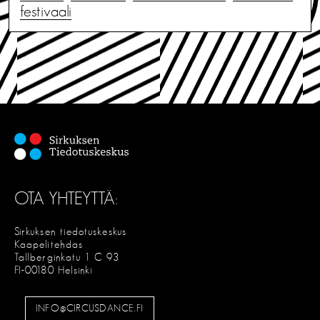
festivaali
OTA YHTEYTTÄ:
Sirkuksen tiedotuskeskus
Kaapelitehdas
Tallberginkatu 1 C 93
FI-00180 Helsinki
INFO@CIRCUSDANCE.FI