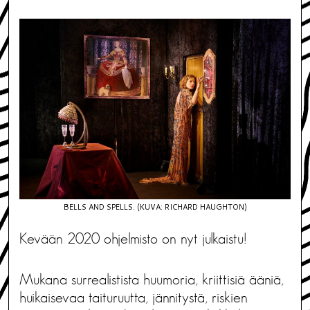
BELLS AND SPELLS. (KUVA: RICHARD HAUGHTON)
Kevään 2020 ohjelmisto on nyt julkaistu!
Mukana surrealistista huumoria, kriittisiä ääniä,
huikaisevaa taituruutta, jännitystä, riskien