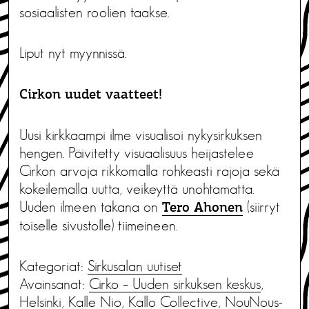
sosiaalisten roolien taakse.
Liput nyt myynnissä.
Cirkon uudet vaatteet!
Uusi kirkkaampi ilme visualisoi nykysirkuksen
hengen. Päivitetty visuaalisuus heijastelee
Cirkon arvoja rikkomalla rohkeasti rajoja sekä
kokeilemalla uutta, veikeyttä unohtamatta.
Uuden ilmeen takana on
(siirryt
Tero Ahonen
toiselle sivustolle) tiimeineen.
Kategoriat:
Sirkusalan uutiset
Avainsanat:
Cirko – Uuden sirkuksen keskus
,
Helsinki
,
Kalle Nio
,
Kallo Collective
,
NouNous-