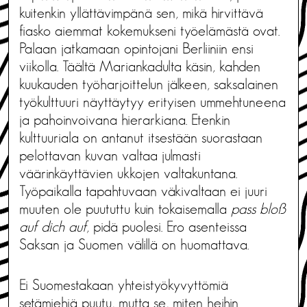
kuitenkin yllättävimpänä sen, mikä hirvittävä
fiasko aiemmat kokemukseni työelämästä ovat.
Palaan jatkamaan opintojani Berliiniin ensi
viikolla. Täältä Mariankadulta käsin, kahden
kuukauden työharjoittelun jälkeen, saksalainen
työkulttuuri näyttäytyy erityisen ummehtuneena
ja pahoinvoivana hierarkiana. Etenkin
kulttuuriala on antanut itsestään suorastaan
pelottavan kuvan valtaa julmasti
väärinkäyttävien ukkojen valtakuntana.
Työpaikalla tapahtuvaan väkivaltaan ei juuri
muuten ole puututtu kuin tokaisemalla
pass bloß
auf dich auf
, pidä puolesi. Ero asenteissa
Saksan ja Suomen välillä on huomattava.
Ei Suomestakaan yhteistyökyvyttömiä
setämiehiä puutu, mutta se, miten heihin