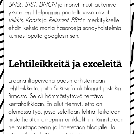
SNSL, STST, BNCN
ja monet muut aukenivat
yksitellen. Helpommin pääteltävissä olivat
viikkis, Kansis
ja
Reissarit
.
PRH
:n merkitykselle
ehdin keksiä monia hasardeja sanayhdistelmiä
kunnes lopulta googlasin sen.
Lehtileikkeitä ja exceleitä
Eräänä iltapäivänä pääsin arkistoimaan
lehtileikkeitä, joita Sirkusinfo oli tilannut jostakin
firmasta. Se oli hämmästyttävä tehtävä
kertakaikkiaan. En ollut tiennyt, että on
olemassa työ, jossa selaillaan lehtiä, leikataan
niistä halutun aihepiirin artikkelit irti, kiinnitetään
ne taustapaperiin ja lähetetään tilaajalle. Ja