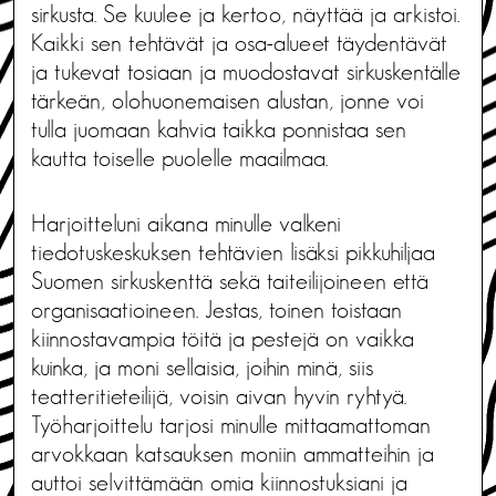
sirkusta. Se kuulee ja kertoo, näyttää ja arkistoi.
Kaikki sen tehtävät ja osa-alueet täydentävät
ja tukevat tosiaan ja muodostavat sirkuskentälle
tärkeän, olohuonemaisen alustan, jonne voi
tulla juomaan kahvia taikka ponnistaa sen
kautta toiselle puolelle maailmaa.
Harjoitteluni aikana minulle valkeni
tiedotuskeskuksen tehtävien lisäksi pikkuhiljaa
Suomen sirkuskenttä sekä taiteilijoineen että
organisaatioineen. Jestas, toinen toistaan
kiinnostavampia töitä ja pestejä on vaikka
kuinka, ja moni sellaisia, joihin minä, siis
teatteritieteilijä, voisin aivan hyvin ryhtyä.
Työharjoittelu tarjosi minulle mittaamattoman
arvokkaan katsauksen moniin ammatteihin ja
auttoi selvittämään omia kiinnostuksiani ja