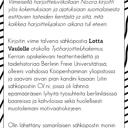
Viimeisellä harjoitteluviikollaan Noora kirjoitti
ylös kokemuksiaan ja ajatuksiaan suomalaisesta
esittävien taiteiden kentästä ja siitä, mitä
kaikkea harjoittelujakson aikana tuli eteen.
Kirjoitin viime talvena sähköpostia
Lotta
otsikolla
Työharjoitteluhakemus.
Vaulolle
Kerroin opiskelevani teatteritiedettä ja
taidehistoriaa Berliinin Freie Universitätissä,
olleeni vaihdossa Kööpenhaminan yliopistossa
ja saavani aivan pian kandini kasaan. Liitin
sähköpostiin CV:ni, jossa oli lähinnä
epämääräisen lyhyitä työsuhteita berliiniläisissä
baareissa ja kahviloissa sekä huolellisesti
muotoilemani motivaatiokirjeen.
Olin lähettäny samanlaisen sähköpostin moniin