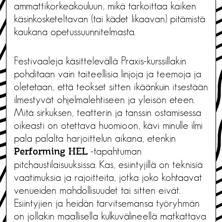
ammattikorkeakouluun, mikä tarkoittaa kaiken
käsinkosketeltavan (tai kädet likaavan) pitämistä
kaukana opetussuunnitelmasta.
Festivaaleja käsittelevällä Praxis-kurssillakin
pohditaan vain taiteellisia linjoja ja teemoja ja
oletetaan, että teokset sitten ikäänkuin itsestään
ilmestyvät ohjelmalehtiseen ja yleisön eteen.
Mitä sirkuksen, teatterin ja tanssin ostamisessa
oikeasti on otettava huomioon, kävi minulle ilmi
pala palalta harjoittelun aikana, etenkin
-tapahtuman
Performing HEL
pitchaustilaisuuksissa. Kas, esiintyjillä on teknisiä
vaatimuksia ja rajoitteita, jotka joko kohtaavat
venueiden mahdollisuudet tai sitten eivät.
Esiintyjien ja heidän tarvitsemansa työryhmän
on jollakin maallisella kulkuvälineellä matkattava