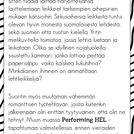
sitten tilaaja laittaa harjoittelijansa
lajittelemaan leikkeet tarkempien aihepiirien
mukaan kansioihin. Sirkusaiheisia leikkeitä tuntui
olevan hyvin monesta suomalaisesta lehdestä,
sekä suomen että ruotsin kielellä. Yritin
mielikuvitella toimistoa, jossa lehtiä luetaan ja
leikataan. Oliko se idyllinen nojatuoleilla
sisustettu kammari, jonka lattiaa peittää
paperisilppu, vaiko kalskea liukuhihna?
Minkälainen ihminen on ammatiltaan
lehtileikkelijä?
Suoritin myös muutaman vähemmän
romanttisen työtehtävän, joista kuitenkin
jälkeenpäin olin erittäin tyytyväinen, että olin ne
tehnyt. Muun muassa
-
Performing HEL
tapahtumaa valmistellessa, ennen vieraiden