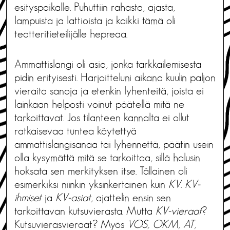
esityspaikalle. Puhuttiin rahasta, ajasta,
lampuista ja lattioista ja kaikki tämä oli
teatteritieteilijälle hepreaa.
Ammattislangi oli asia, jonka tarkkailemisesta
pidin erityisesti. Harjoitteluni aikana kuulin paljon
vieraita sanoja ja etenkin lyhenteitä, joista ei
lainkaan helposti voinut päätellä mitä ne
tarkoittavat. Jos tilanteen kannalta ei ollut
ratkaisevaa tuntea käytettyä
ammattislangisanaa tai lyhennettä, päätin usein
olla kysymättä mitä se tarkoittaa, sillä halusin
hoksata sen merkityksen itse. Tällainen oli
esimerkiksi niinkin yksinkertainen kuin
KV
.
KV-
ihmiset
ja
KV-asiat
, ajattelin ensin sen
tarkoittavan kutsuvierasta. Mutta
KV-vieraat
?
Kutsuvierasvieraat? Myös
VOS, OKM, AT,