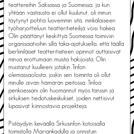
teattereihin Saksassa ja Suomessa, ja kun
yhtään vastausta ei ollut kuulunut, oli minun
täytynyt pohtia luovemmin sitä, minkälaiseen
työharjoitteluun teatteritieteilijä voisi hakea.
Olin päättänyt keskittyä Suomessa toimiviin
organisaatioihin sillä taka-ajatuksella, että täällä
berliiniläiset teatteritieteen opinnot auttaisivat
minua erottumaan muista hakijoista. Olin
muistanut kuulleeni jotakin Tinfon
olemassaolosta, joskin sen toiminta oli ollut
minulle aivan hämärän peitossa. Tinfoa
penkoessani olin huomannut myös tanssin ja
sirkuksen tiedotuskeskukset, joiden nettisivut
lupasivat kiinnostavia projekteja.
Pistäydyin keväällä Sirkusinfon kotoisalla
toimistolla Mariankadulla ja onnistuin