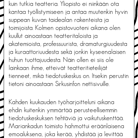
kuin tutkia teatteria. Yliopisto ei niinkään ota
kantaa työllistymiseen ja antaa muutenkin hyvin
suppean kuvan taidealan rakenteista ja
toimijoista. Kolmen opistovuoteni aikana olen
kuullut ainoastaan teatteritaloista ja
akatemioista, professuurista, dramaturgiuudesta
ja kuraattoriuudesta sekä jonkin kyseenalaisen
huhun tuottajuudesta. Näin ollen ei siis ole
lainkaan ihme, etteivät teatteritieteilijät
tienneet, mikä tiedotuskeskus on. Itsekin perustin
tietoni ainoastaan Sirkusinfon nettisivuille.
Kahden kuukauden työharjoitteluni aikana
ehdin kuitenkin ymmärtää perusteellisemmin
tiedotuskeskuksen tehtäviä ja vaikutuskenttää.
Mariankadun toimisto hahmottui eräänlaisena
emoaluksena, joka kerää, yhdistää ja levittää