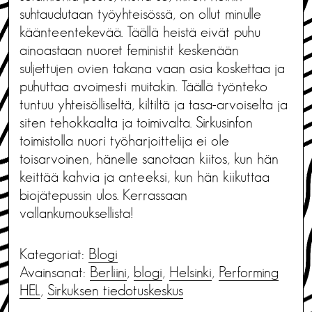
suhtaudutaan työyhteisössä, on ollut minulle
käänteentekevää. Täällä heistä eivät puhu
ainoastaan nuoret feministit keskenään
suljettujen ovien takana vaan asia koskettaa ja
puhuttaa avoimesti muitakin. Täällä työnteko
tuntuu yhteisölliseltä, kiltiltä ja tasa-arvoiselta ja
siten tehokkaalta ja toimivalta. Sirkusinfon
toimistolla nuori työharjoittelija ei ole
toisarvoinen, hänelle sanotaan kiitos, kun hän
keittää kahvia ja anteeksi, kun hän kiikuttaa
biojätepussin ulos. Kerrassaan
vallankumouksellista!
Kategoriat:
Blogi
Avainsanat:
Berliini
,
blogi
,
Helsinki
,
Performing
HEL
,
Sirkuksen tiedotuskeskus