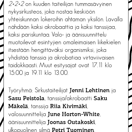
2+2+2
on kuuden taiteilijan tummasävyinen
nykysirkusteos, joka nostaa keskiöön
yhteiskunnan lokeroihin ahtaman yksilön. Lavalla
nähdään kaksi akrobaattia ja kaksi tanssijaa,
kaksi pariskuntaa. Valo- ja äänisuunnittelu
muotoilevat esiintyjien omaleimaisen liikekielen
itsestään hengittäväksi organismiksi, joka
yhdistää tanssia ja akrobatiaa virtaviivaisen
taidokkaasti. Muut esitysajat ovat 17.11 klo
15:00 ja 19.11 klo 13:00.
Työryhmä: Sirkustaiteilijat
ja
Jenni Lehtinen
, tanssija/akrobaatti
Sasu Peistola
Saku
, tanssija
,
Mäkelä
Riia Kivimäki
valosuunnittelija
,
June Horton-White
äänisuunnittelija
,
Joonas Outakoski
ulkopuolinen silmä
.
Petri Tuominen