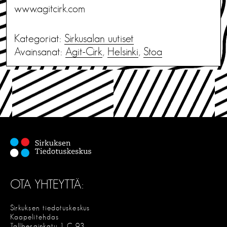
www.agitcirk.com
Kategoriat:
Sirkusalan uutiset
Avainsanat:
Agit-Cirk
,
Helsinki
,
Stoa
OTA YHTEYTTÄ:
Sirkuksen tiedotuskeskus
Kaapelitehdas
Tallberginkatu 1 C 93