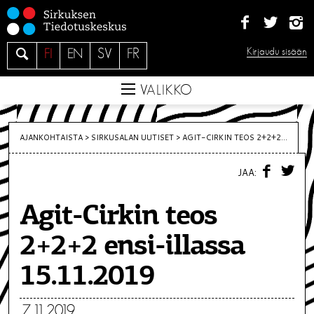
S
i
i
H
Kirjaudu sisään
FI
EN
SV
FR
r
a
r
e
VALIKKO
y
s
i
AJANKOHTAISTA >
SIRKUSALAN UUTISET
>
AGIT-CIRKIN TEOS 2+2+2...
s
F
T
ä
JAA:
A
W
C
I
l
E
T
t
Agit-Cirkin teos
B
T
O
E
ö
O
R
2+2+2 ensi-illassa
K
ö
n
15.11.2019
7.11.2019