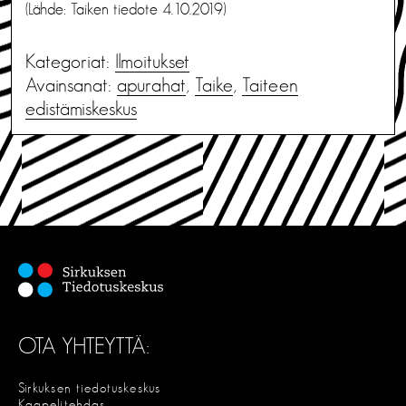
(Lähde: Taiken tiedote 4.10.2019)
Kategoriat:
Ilmoitukset
Avainsanat:
apurahat
,
Taike
,
Taiteen
edistämiskeskus
OTA YHTEYTTÄ:
Sirkuksen tiedotuskeskus
Kaapelitehdas