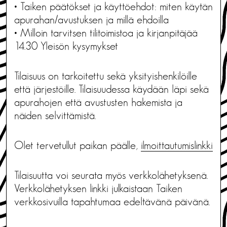
• Taiken päätökset ja käyttöehdot: miten käytän
apurahan/avustuksen ja millä ehdoilla
• Milloin tarvitsen tilitoimistoa ja kirjanpitäjää
14.30 Yleisön kysymykset
Tilaisuus on tarkoitettu sekä yksityishenkilöille
että järjestöille. Tilaisuudessa käydään läpi sekä
apurahojen että avustusten hakemista ja
näiden selvittämistä.
Olet tervetullut paikan päälle,
ilmoittautumislinkki
Tilaisuutta voi seurata myös verkkolähetyksenä.
Verkkolähetyksen linkki julkaistaan Taiken
verkkosivuilla tapahtumaa edeltävänä päivänä.