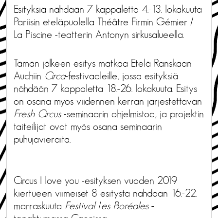
Esityksiä nähdään 7 kappaletta 4.-13. lokakuuta
Pariisin eteläpuolella Théâtre Firmin Gémier /
La Piscine -teatterin Antonyn sirkusalueella.
Tämän jälkeen esitys matkaa Etelä-Ranskaan
Auchiin
Circa
-festivaaleille, jossa esityksiä
nähdään 7 kappaletta 18.-26. lokakuuta. Esitys
on osana myös viidennen kerran järjestettävän
Fresh Circus
-seminaarin ohjelmistoa, ja projektin
taiteilijat ovat myös osana seminaarin
puhujavieraita.
Circus I love you -esityksen vuoden 2019
kiertueen viimeiset 8 esitystä nähdään 16.-22.
marraskuuta
Festival Les Boréales
-