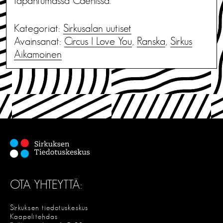
tapahtumassa Caenissa.
Kategoriat:
Sirkusalan uutiset
Avainsanat:
Circus I Love You
,
Ranska
,
Sirkus
Aikamoinen
OTA YHTEYTTÄ:
Sirkuksen tiedotuskeskus
Kaapelitehdas