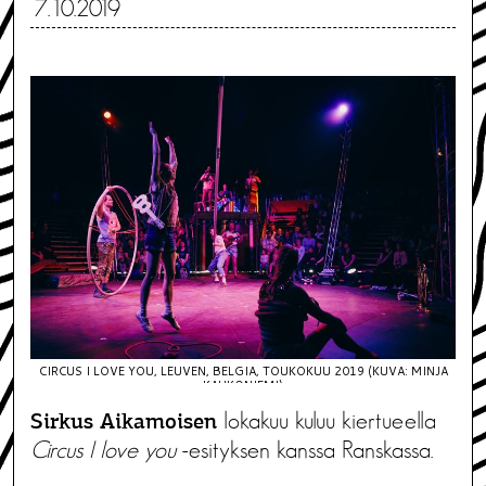
7.10.2019
CIRCUS I LOVE YOU, LEUVEN, BELGIA, TOUKOKUU 2019 (KUVA: MINJA
KAUKONIEMI)
lokakuu kuluu kiertueella
Sirkus Aikamoisen
Circus I love you
-esityksen kanssa Ranskassa.