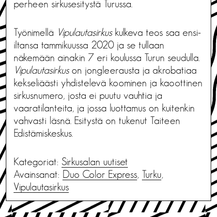
perheen sirkusesitystä Turussa.
Työnimellä
Vipulautasirkus
kulkeva teos saa ensi-
iltansa tammikuussa 2020 ja se tullaan
näkemään ainakin 7 eri koulussa Turun seudulla.
Vipulautasirkus
on jongleerausta ja akrobatiaa
kekseliäästi yhdistelevä koominen ja kaoottinen
sirkusnumero, josta ei puutu vauhtia ja
vaaratilanteita, ja jossa luottamus on kuitenkin
vahvasti läsnä. Esitystä on tukenut Taiteen
Edistämiskeskus.
Kategoriat:
Sirkusalan uutiset
Avainsanat:
Duo Color Express
,
Turku
,
Vipulautasirkus