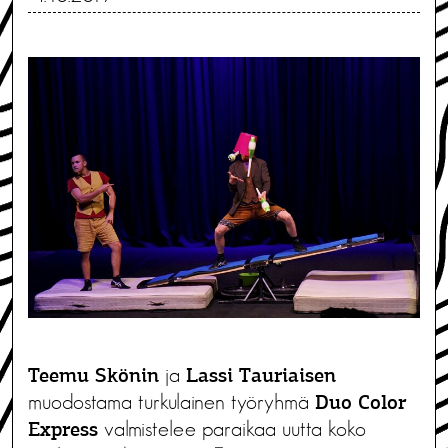
ja
Teemu Skönin
Lassi Tauriaisen
muodostama turkulainen työryhmä
Duo Color
valmistelee paraikaa uutta koko
Express