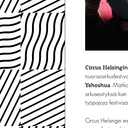
Circus Helsingin
nuorisosirkusfestiva
. Matka
Yehoshua
sirkusesityksiä kui
työpajoja festivaalin
Circus Helsingin 