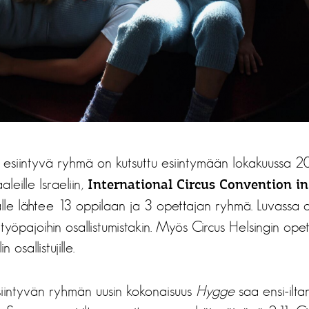
esiintyvä ryhmä on kutsuttu esiintymään lokakuussa 201
aleille Israeliin,
International Circus Convention in
lle lähtee 13 oppilaan ja 3 opettajan ryhmä. Luvassa o
n työpajoihin osallistumistakin. Myös Circus Helsingin ope
 osallistujille.
esiintyvän ryhmän uusin kokonaisuus
Hygge
saa ensi-iltan