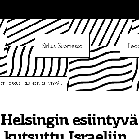
Sirkus Suomessa
Tied
SET
>
CIRCUS HELSINGIN ESIINTYVÄ...
 Helsingin esiintyvä
kutsuttu Israeliin