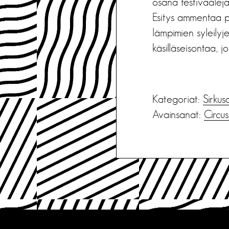
osana festivaaleja
Esitys ammentaa po
lämpimien syleily
käsilläseisontaa, j
Kategoriat:
Sirkus
Avainsanat:
Circus