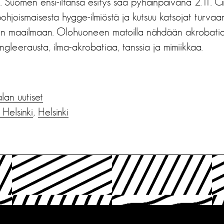
. Suomen ensi-iltansa esitys saa pyhäinpäivänä 2.11. Circ
hjoismaisesta hygge-ilmiöstä ja kutsuu katsojat turvaan
jen maailmaan. Olohuoneen matoilla nähdään akrobati
ongleerausta, ilma-akrobatiaa, tanssia ja mimiikkaa.
alan uutiset
 Helsinki
,
Helsinki