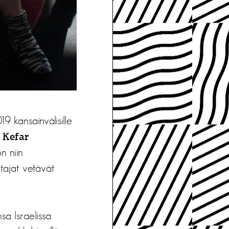
9 kansainvälisille
 Kefar
n niin
ttajat vetävät
sa Israelissa