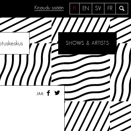
Kirjaudu sisään
H
FI
EN
SV
FR
a
e
otuskeskus
SHOWS & ARTISTS
F
T
JAA:
A
W
C
I
E
T
B
T
O
E
O
R
K