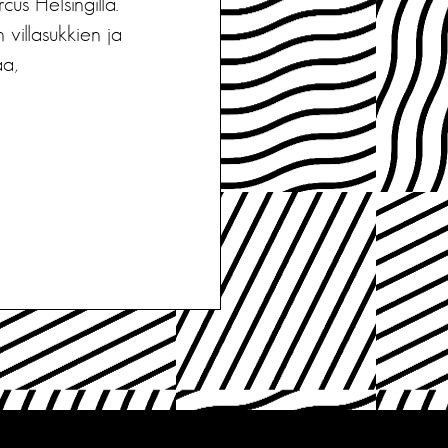
us Helsingillä.
 villasukkien ja
aa,