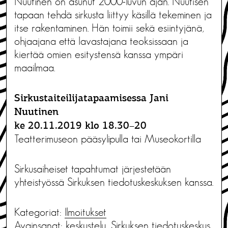
Nuutinen on asunut 2000-luvun ajan. Nuutisen
tapaan tehdä sirkusta liittyy käsillä tekeminen ja
itse rakentaminen. Hän toimii sekä esiintyjänä,
ohjaajana että lavastajana teoksissaan ja
kiertää omien esitystensä kanssa ympäri
maailmaa.
Sirkustaiteilijatapaamisessa Jani
Nuutinen
ke 20.11.2019 klo 18.30–20
Teatterimuseon pääsylipulla tai Museokortilla
Sirkusaiheiset tapahtumat järjestetään
yhteistyössä Sirkuksen tiedotuskeskuksen kanssa.
Kategoriat:
Ilmoitukset
Avainsanat:
keskustelu
,
Sirkuksen tiedotuskeskus
,