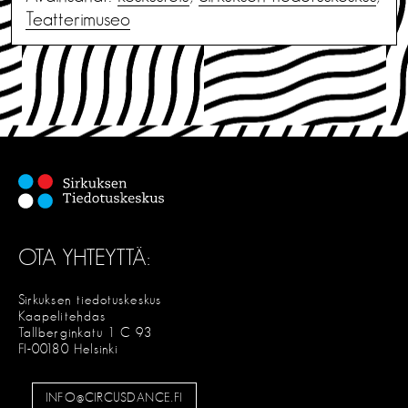
Teatterimuseo
OTA YHTEYTTÄ:
Sirkuksen tiedotuskeskus
Kaapelitehdas
Tallberginkatu 1 C 93
FI-00180 Helsinki
INFO@CIRCUSDANCE.FI