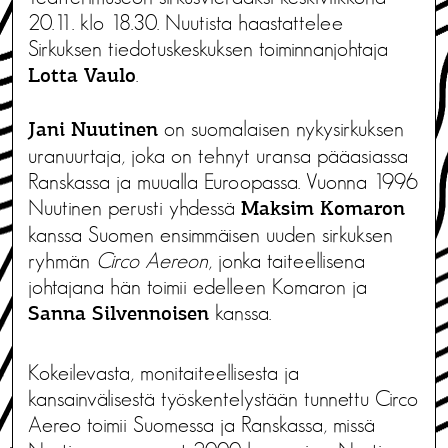
20.11. klo 18.30. Nuutista haastattelee
Sirkuksen tiedotuskeskuksen toiminnanjohtaja
.
Lotta Vaulo
on suomalaisen nykysirkuksen
Jani Nuutinen
uranuurtaja, joka on tehnyt uransa pääasiassa
Ranskassa ja muualla Euroopassa. Vuonna 1996
Nuutinen perusti yhdessä
Maksim Komaron
kanssa Suomen ensimmäisen uuden sirkuksen
ryhmän
Circo Aereon
, jonka taiteellisena
johtajana hän toimii edelleen Komaron ja
kanssa.
Sanna Silvennoisen
Kokeilevasta, monitaiteellisesta ja
kansainvälisestä työskentelystään tunnettu Circo
Aereo toimii Suomessa ja Ranskassa, missä