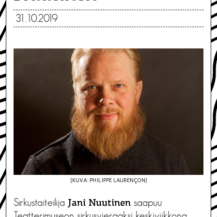
31.10.2019
(KUVA: PHILIPPE LAURENÇON)
Sirkustaiteilija
saapuu
Jani Nuutinen
Teatterimuseon sirkusvieraaksi keskiviikkona