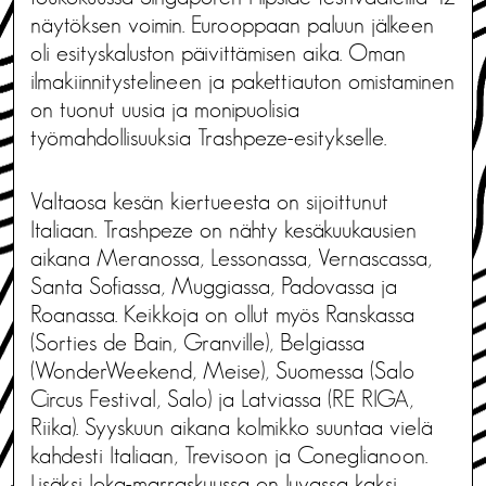
näytöksen voimin. Eurooppaan paluun jälkeen
oli esityskaluston päivittämisen aika. Oman
ilmakiinnitystelineen ja pakettiauton omistaminen
on tuonut uusia ja monipuolisia
työmahdollisuuksia Trashpeze-esitykselle.
Valtaosa kesän kiertueesta on sijoittunut
Italiaan. Trashpeze on nähty kesäkuukausien
aikana Meranossa, Lessonassa, Vernascassa,
Santa Sofiassa, Muggiassa, Padovassa ja
Roanassa. Keikkoja on ollut myös Ranskassa
(Sorties de Bain, Granville), Belgiassa
(WonderWeekend, Meise), Suomessa (Salo
Circus Festival, Salo) ja Latviassa (RE RIGA,
Riika). Syyskuun aikana kolmikko suuntaa vielä
kahdesti Italiaan, Trevisoon ja Coneglianoon.
Lisäksi loka-marraskuussa on luvassa kaksi