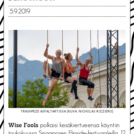
5.9.2019
TRASHPEZE ASFALTARTISSA (KUVA: NICHOLAS RIZZIERO)
polkaisi kesäkiertueensa käyntiin
Wise Fools
toukokuussa Singaporen Flipside-festivaaleilla 12