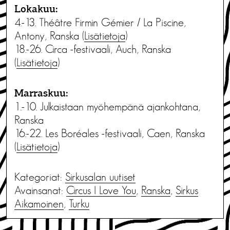
Lokakuu:
4.-13. Théâtre Firmin Gémier / La Piscine,
Antony, Ranska (
Lisätietoja
)
18.-26. Circa -festivaali, Auch, Ranska
(
Lisätietoja
)
Marraskuu:
1.-10. Julkaistaan myöhempänä ajankohtana,
Ranska
16.-22. Les Boréales -festivaali, Caen, Ranska
(
Lisätietoja
)
Kategoriat:
Sirkusalan uutiset
Avainsanat:
Circus I Love You
,
Ranska
,
Sirkus
Aikamoinen
,
Turku