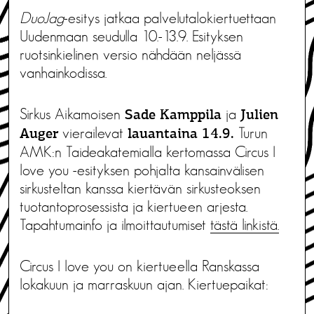
DuoJag
-esitys jatkaa palvelutalokiertuettaan
Uudenmaan seudulla 10.-13.9. Esityksen
ruotsinkielinen versio nähdään neljässä
vanhainkodissa.
Sirkus Aikamoisen
ja
Sade Kamppila
Julien
vierailevat
Turun
Auger
lauantaina 14.9.
AMK:n Taideakatemialla kertomassa Circus I
love you -esityksen pohjalta kansainvälisen
sirkusteltan kanssa kiertävän sirkusteoksen
tuotantoprosessista ja kiertueen arjesta.
Tapahtumainfo ja ilmoittautumiset
tästä linkistä.
Circus I love you on kiertueella Ranskassa
lokakuun ja marraskuun ajan. Kiertuepaikat: