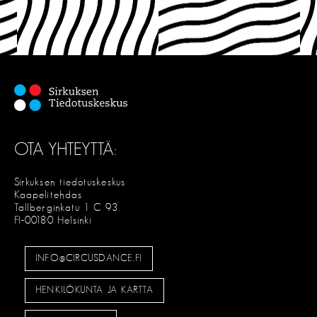
OTA YHTEYTTÄ:
Sirkuksen tiedotuskeskus
Kaapelitehdas
Tallberginkatu 1 C 93
FI-00180 Helsinki
INFO@CIRCUSDANCE.FI
HENKILÖKUNTA JA KARTTA