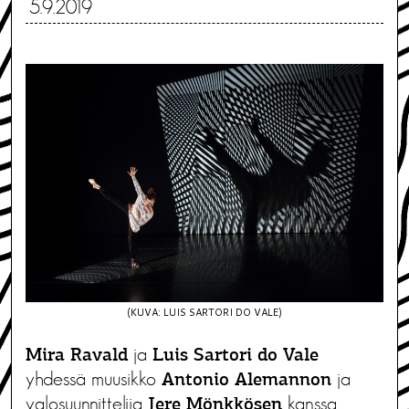
5.9.2019
(KUVA: LUIS SARTORI DO VALE)
ja
Mira Ravald
Luis Sartori do Vale
yhdessä muusikko
ja
Antonio Alemannon
valosuunnittelija
kanssa
Jere Mönkkösen