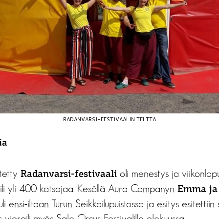
RADANVARSI-FESTIVAALIN TELTTA
ia
stetty
oli menestys ja viikonlo
Radanvarsi-festivaali
raili yli 400 katsojaa. Kesällä Aura Companyn
Emma ja
li ensi-iltaan Turun Seikkailupuistossa ja esitys esitettiin s
s vieraili myös Salo Circus Festivalilla elokuussa.