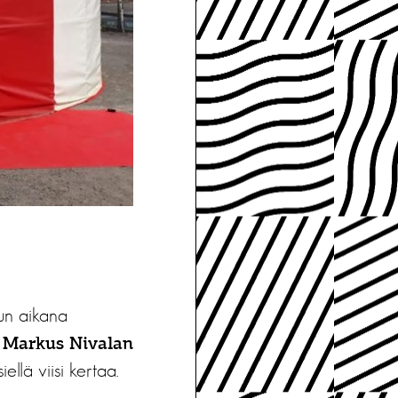
pun aikana
 Markus Nivalan
iellä viisi kertaa.