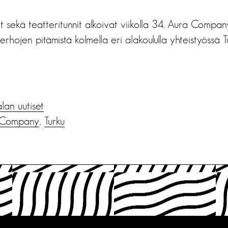
t sekä teatteritunnit alkoivat viikolla 34. Aura Compa
kerhojen pitämistä kolmella eri alakoululla yhteistyössä
alan uutiset
 Company
,
Turku