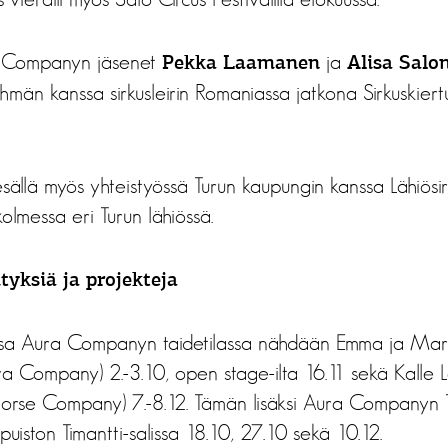
a Companyn jäsenet
ja
Pekka Laamanen
Alisa Salo
yhmän kanssa sirkusleirin Romaniassa jatkona Sirkuskie
kesällä myös yhteistyössä Turun kaupungin kanssa Lähiösir
olmessa eri Turun lähiössä.
yksiä ja projekteja
ossa Aura Companyn taidetilassa nähdään Emma ja Ma
ura Company) 2.-3.10, open stage-ilta 16.11 sekä Kalle
rse Company) 7.-8.12. Tämän lisäksi Aura Companyn T
puiston Timantti-salissa 18.10, 27.10 sekä 10.12.