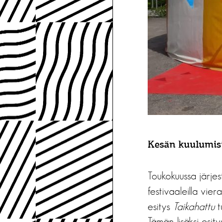
Kesän kuulumis
Toukokuussa järje
festivaaleilla vie
esitys
Taikahattu
tu
Tämän lisäksi esity