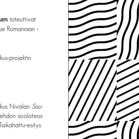
toteuttivat
nen
rtue Romaniaan -
kus-projektin
rkus Nivalan
Sisu
-
 Lehdon sooloteos
aikahattu-esitys