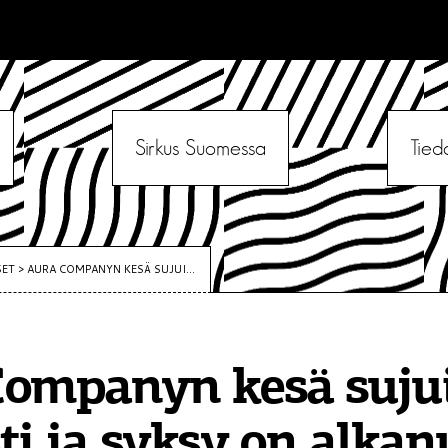
Sirkus Suomessa
Tied
SET
>
AURA COMPANYN KESÄ SUJUI...
Companyn kesä suju
ti ja syksy on alkan