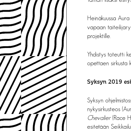
Heinäkuussa Aur
vapaan taiteilijar
projektille.
Yhdistys toteutti 
opettaen sirkusta k
Syksyn 2019 esit
Syksyn ohjelmist
nykysirkusteos (A
Chevalier
(Race Ho
esitetään Seikkailu