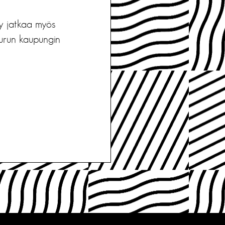
ny jatkaa myös
 Turun kaupungin