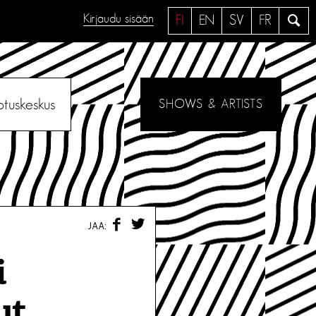
Kirjaudu sisään
H
FI
EN
SV
FR
a
e
otuskeskus
SHOWS & ARTISTS
F
T
JAA:
A
W
C
I
E
T
i
B
T
O
E
O
R
ut
K