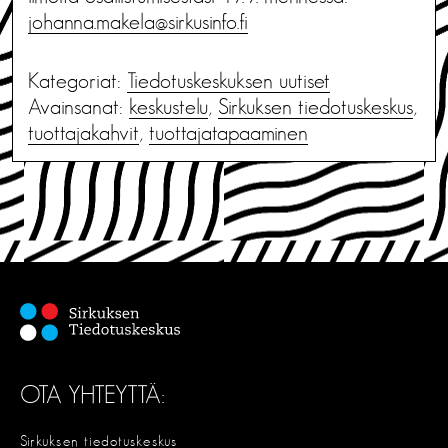
johanna.makela@sirkusinfo.fi
Kategoriat:
Tiedotus­keskuksen uutiset
Avainsanat:
keskustelu
,
Sirkuksen tiedotuskeskus
,
tuottajakahvit
,
tuottajatapaaminen
OTA YHTEYTTÄ:
Sirkuksen tiedotuskeskus