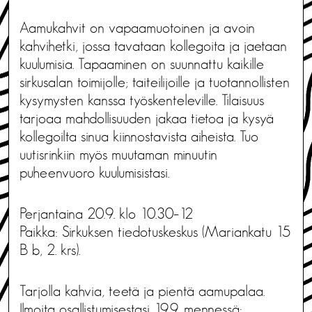
Aamukahvit on vapaamuotoinen ja avoin
kahvihetki, jossa tavataan kollegoita ja jaetaan
kuulumisia. Tapaaminen on suunnattu kaikille
sirkusalan toimijolle; taiteilijoille ja tuotannollisten
kysymysten kanssa työskenteleville. Tilaisuus
tarjoaa mahdollisuuden jakaa tietoa ja kysyä
kollegoilta sinua kiinnostavista aiheista. Tuo
uutisrinkiin myös muutaman minuutin
puheenvuoro kuulumisistasi.
Perjantaina 20.9. klo 10.30–12
Paikka: Sirkuksen tiedotuskeskus (Mariankatu 15
B b, 2. krs).
Tarjolla kahvia, teetä ja pientä aamupalaa.
Ilmoita osallistumisestasi 19.9. mennessä: