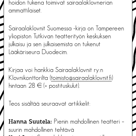
hoidon tukena toimivat sairaalaklovnerian
ammattilaiset.
Sairaalaklovnit Suomessa -kirja on Tampereen
yliopiston Tutkivan teatterityön keskuksen
julkaisu ja sen julkaisemista on tukenut
Lääkäriseura Duodecim.
Kirjaa voi hankkia Sairaalaklovnit ry:n
Klovnikonttorilta (
toimisto@sairaalaklovnit.fi
)
hintaan 28 € (+ postituskulut).
Teos sisältää seuraavat artikkelit:
Pienin mahdollinen teatteri –
Hanna Suutela:
suurin mahdollinen tehtävä