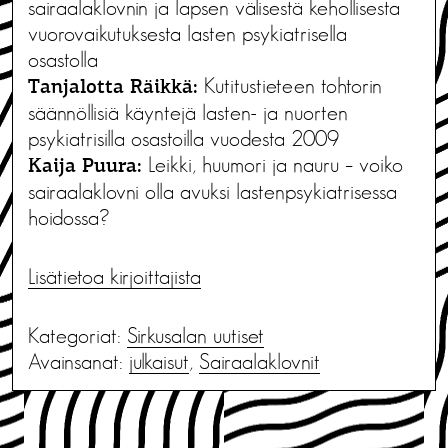
sairaalaklovnin ja lapsen välisestä kehollisesta
vuorovaikutuksesta lasten psykiatrisella
osastolla
Kutitustieteen tohtorin
Tanjalotta Räikkä:
säännöllisiä käyntejä lasten- ja nuorten
psykiatrisilla osastoilla vuodesta 2009
Leikki, huumori ja nauru – voiko
Kaija Puura:
sairaalaklovni olla avuksi lastenpsykiatrisessa
hoidossa?
Lisätietoa kirjoittajista
Kategoriat:
Sirkusalan uutiset
Avainsanat:
julkaisut
,
Sairaalaklovnit