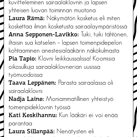
kuvitteleminen sairaalaklovnin ja lapsen
yhteisen luovan toiminnan muotona
Näkymätön kosketus eli miten
Laura Rämä:
koskettaa ilman kosketusta sairaalaympäristössä
Tuiki, tuiki tähtönen,
Anna Sepponen-Lavikko:
iltaisin sua katselen – lapsen toimenpidepelon
kohtaaminen anestesialääkärin näkökulmasta
Klovni leikkaussalissa! Koomisia
Pia Tapio:
oikosulkuja sairaalaklovnerian uusissa
työmuodoissa
Parasta sairaalassa oli
Taava Leppänen:
sairaalaklovni
Moniammatillinen yhteistyö
Nadja Laine:
toimenpideklovnin työssä
Kun lääkäri ei voi enää
Kati Keskihannu:
parantaa
Nenätysten eli
Laura Sillanpää: