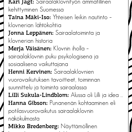
Sairaalaklovnityön ammatillinen
Kari Jagt:
kehittyminen Suomessa
Yhteisen leikin nautinto –
Taina Mäki-Iso:
klovnerian lähtökohtia
Sairaalatoiminta ja
Jonna Leppänen:
klovnerian historia
Klovnin iholla –
Merja Väisänen:
sairaalaklovnin puku psykologisena ja
sosiaalisena vaikuttajana
Sairaalaklovnien
Henni Kervinen:
vuorovaikutuksen tavoitteet, toiminnan
suunnittelu ja toiminta sairaalassa
Alussa oli Lilli ja idea …
Lilli Sukula-Lindblom:
Punanenän kohtaaminen eli
Hanna Gibson:
potilasvuorovaikutus sairaalaklovnin
näkökulmasta
Näyttämöllinen
Mikko Bredenberg: