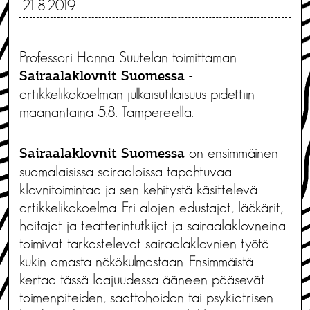
21.8.2019
Professori Hanna Suutelan toimittaman
-
Sairaalaklovnit Suomessa
artikkelikokoelman julkaisutilaisuus pidettiin
maanantaina 5.8. Tampereella.
on ensimmäinen
Sairaalaklovnit Suomessa
suomalaisissa sairaaloissa tapahtuvaa
klovnitoimintaa ja sen kehitystä käsittelevä
artikkelikokoelma. Eri alojen edustajat, lääkärit,
hoitajat ja teatterintutkijat ja sairaalaklovneina
toimivat tarkastelevat sairaalaklovnien työtä
kukin omasta näkökulmastaan. Ensimmäistä
kertaa tässä laajuudessa ääneen pääsevät
toimenpiteiden, saattohoidon tai psykiatrisen