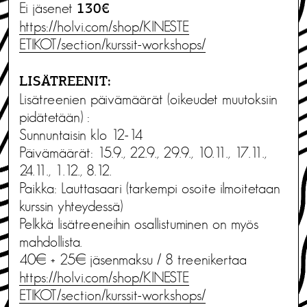
Ei jäsenet
130€
https://holvi.com/shop/KINESTE
ETIKOT/section/kurssit-worksho
ps/
LISÄTREENIT:
Lisätreenien päivämäärät (oikeudet muutoksiin
pidätetään) :
Sunnuntaisin klo 12-14
Päivämäärät: 15.9., 22.9., 29.9., 10.11., 17.11.,
24.11., 1.12., 8.12.
Paikka: Lauttasaari (tarkempi osoite ilmoitetaan
kurssin yhteydessä)
Pelkkä lisätreeneihin osallistuminen on myös
mahdollista.
40€ + 25€ jäsenmaksu / 8 treenikertaa
https://holvi.com/shop/KINESTE
ETIKOT/section/kurssit-worksho
ps/