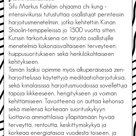
Sifu Markus Kahilan ohjaama chi kung -
intensiivikurssi tutustuttaa osallistujat perinteisiin
harjoitusmenetelmiin, jotka kehitettiin Kiinan
Shaolin-temppeleissä jo 1500 vuotta sitten.
Kurssin tarkoituksena on tarjota osallistujille
menetelmiä kokonaisvaltaiseen terveyteen,
huippusuoritukseen sekä henkilökohtaiseen
kehitykseen.
Tämän lisäksi opimme myös alkuperäisessä zen-
harjoittelussa käytettyjä meditaatioharjoituksia,
sekä kiinalaisissa harjoitusmuodoissa sovellettuja
tapoja liikkeeseen, hengitykseen ja voiman
kehittämiseen. Tavoitteena on auttaa kehonsa
sekä mielensä korkeaan suorituskykyyn
luottavia ammattilaisia ylläpitämään hyvää
terveyttä, rentoutta, keskittymiskykyä ja
korkeaa energiatasoa vuodesta toiseen, ja