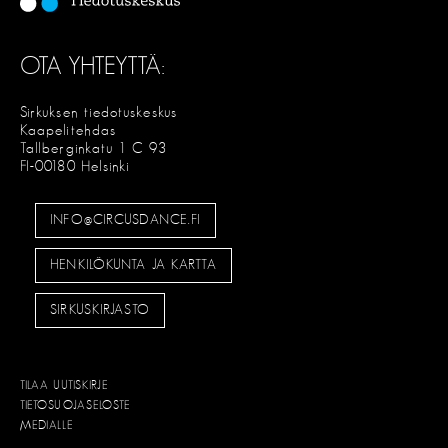
OTA YHTEYTTÄ:
Sirkuksen tiedotuskeskus
Kaapelitehdas
Tallberginkatu 1 C 93
FI-00180 Helsinki
INFO@CIRCUSDANCE.FI
HENKILÖKUNTA JA KARTTA
SIRKUSKIRJASTO
TILAA UUTISKIRJE
TIETOSUOJASELOSTE
MEDIALLE