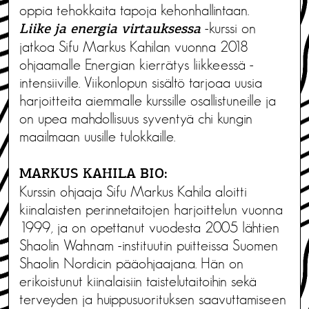
oppia tehokkaita tapoja kehonhallintaan.
-kurssi on
Liike ja energia virtauksessa
jatkoa Sifu Markus Kahilan vuonna 2018
ohjaamalle Energian kierrätys liikkeessä -
intensiiville. Viikonlopun sisältö tarjoaa uusia
harjoitteita aiemmalle kurssille osallistuneille ja
on upea mahdollisuus syventyä chi kungin
maailmaan uusille tulokkaille.
MARKUS KAHILA BIO:
Kurssin ohjaaja Sifu Markus Kahila aloitti
kiinalaisten perinnetaitojen harjoittelun vuonna
1999, ja on opettanut vuodesta 2005 lähtien
Shaolin Wahnam -instituutin puitteissa Suomen
Shaolin Nordicin pääohjaajana. Hän on
erikoistunut kiinalaisiin taistelutaitoihin sekä
terveyden ja huippusuorituksen saavuttamiseen