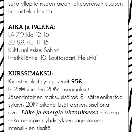
sekä ylläpitämiseen aidon, alkuperäisen sisäisen
harjoittelun kautta.
AIKA ja PAIKKA:
LA 7.9. klo 12-16
SU 8.9. klo 11-15
Kulttuurikeskus Sähinä
(Heikkiläntie 10, Lauttasaari, Helsinki)
KURSSIMAKSU:
Kinesteetikot ry:n jäsenet
95€
(+ 25€ vuoden 2019 jäsenmaksu)
Jäsenhintainen maksu sisältää 8 lisätreenikertaa
syksyn 2019 aikana. Lisätreenien sisältönä
ovat
– kurssin
Liike ja energia virtauksessa
sekä aiempien yhdistyksen järjestämien
intensiivien sisältö.