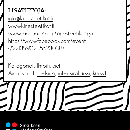
LISÄTIETOJA:
info@kinesteetikot.fi
www.kinesteetikot.fi
www.facebook.com/kinesteetikot
.ry/
https://www.facebook.com/event
s/2213990285523038/
Kategoriat:
Ilmoitukset
Avainsanat:
Helsinki
,
intensiivikurssi
,
kurssit