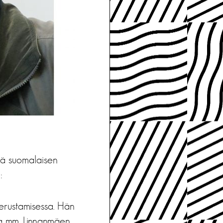
stä suomalaisen
:
erustamisessa. Hän
na mm. Linnanmäen