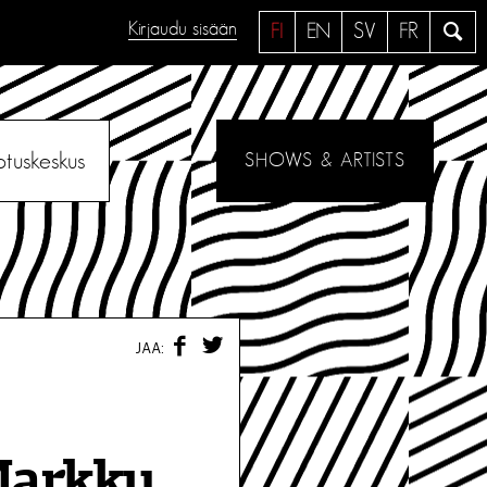
Kirjaudu sisään
H
FI
EN
SV
FR
a
e
otuskeskus
SHOWS & ARTISTS
F
T
JAA:
A
W
C
I
E
T
B
T
O
E
O
R
Markku
K