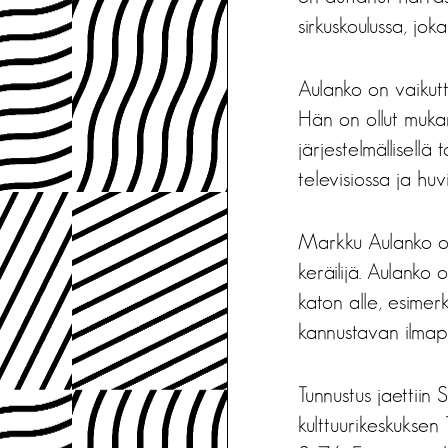
sirkuskoulussa, jok
Aulanko on vaikutt
Hän on ollut mukana
järjestelmällisell
televisiossa ja huvi
Markku Aulanko on y
keräilijä. Aulanko
katon alle, esimer
kannustavan ilmapii
Tunnustus jaettiin
kulttuurikeskuksen 