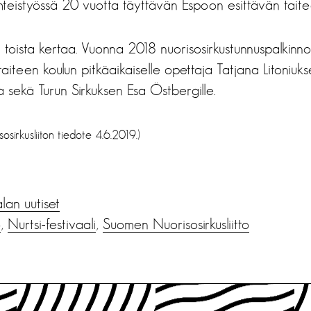
hteistyössä 20 vuotta täyttävän Espoon esittävän taite
yt toista kertaa. Vuonna 2018 nuorisosirkustunnuspalkinn
aiteen koulun pitkäaikaiselle opettaja Tatjana Litoniukse
 sekä Turun Sirkuksen Esa Östbergille.
sirkusliiton tiedote 4.6.2019.)
alan uutiset
o
,
Nurtsi-festivaali
,
Suomen Nuorisosirkusliitto