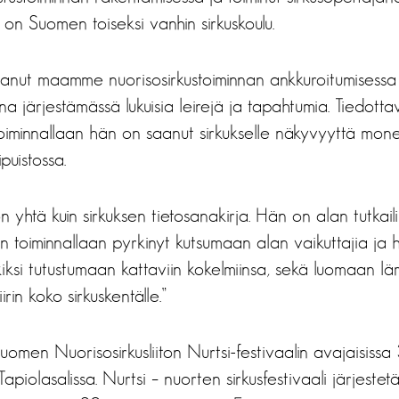
a on Suomen toiseksi vanhin sirkuskoulu.
anut maamme nuorisosirkustoiminnan ankkuroitumisessa va
 järjestämässä lukuisia leirejä ja tapahtumia. Tiedottava
ä toiminnallaan hän on saanut sirkukselle näkyvyyttä mon
puistossa.
htä kuin sirkuksen tietosanakirja. Hän on alan tutkailija
 on toiminnallaan pyrkinyt kutsumaan alan vaikuttajia ja
kiksi tutustumaan kattaviin kokelmiinsa, sekä luomaan l
rin koko sirkuskentälle.”
 Suomen Nuorisosirkusliiton Nurtsi-festivaalin avajaisiss
Tapiolasalissa. Nurtsi – nuorten sirkusfestivaali järjest