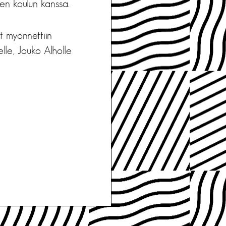
en koulun kanssa.
ot myönnettiin
lle, Jouko Alholle