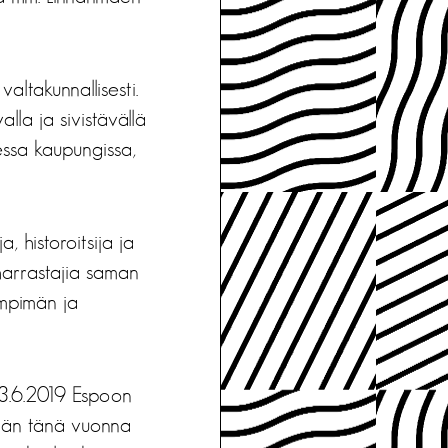
ltakunnallisesti.
lla ja sivistävällä
essa kaupungissa,
, historoitsija ja
 harrastajia saman
ämpimän ja
a 3.6.2019 Espoon
etään tänä vuonna