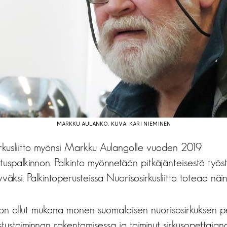
MARKKU AULANKO. KUVA: KARI NIEMINEN
kusliitto myönsi Markku Aulangolle vuoden 2019
stuspalkinnon. Palkinto myönnetään pitkäjänteisestä työ
väksi. Palkintoperusteissa Nuorisosirkusliitto toteaa näin
n ollut mukana monen suomalaisen nuorisosirkuksen p
tustoiminnan rakentamisessa ja toiminut sirkusopettaja