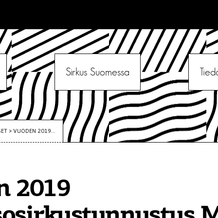
Sirkus Suomessa
Tied
SET
>
VUODEN 2019...
n 2019
sosirkustunnustus 