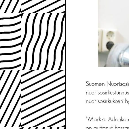
Suomen Nuorisosir
nuorisosirkustunnu
nuorisosirkuksen hy
”Markku Aulanko o
on auttanut harras