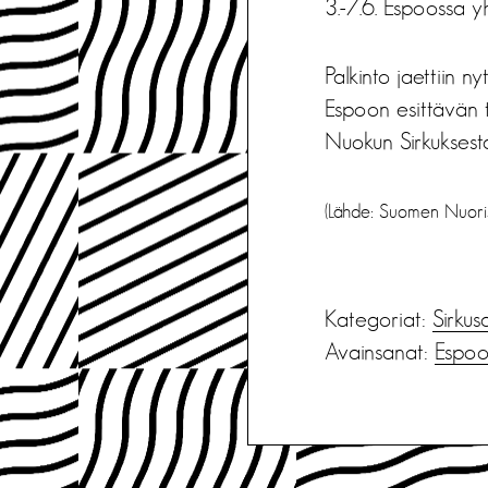
3.-7.6. Espoossa y
Palkinto jaettiin n
Espoon esittävän t
Nuokun Sirkuksesta
(Lähde: Suomen Nuoriso
Kategoriat:
Sirkus
Avainsanat:
Espo