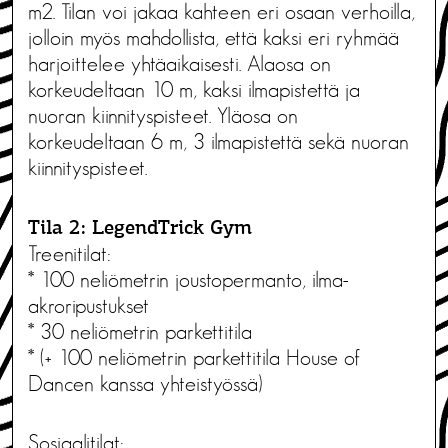
m2. Tilan voi jakaa kahteen eri osaan verhoilla,
jolloin myös mahdollista, että kaksi eri ryhmää
harjoittelee yhtäaikaisesti. Alaosa on
korkeudeltaan 10 m, kaksi ilmapistettä ja
nuoran kiinnityspisteet. Yläosa on
korkeudeltaan 6 m, 3 ilmapistettä sekä nuoran
kiinnityspisteet.
Tila 2: LegendTrick Gym
Treenitilat:
* 100 neliömetrin joustopermanto, ilma-
akroripustukset
* 30 neliömetrin parkettitila
* (+ 100 neliömetrin parkettitila House of
Dancen kanssa yhteistyössä)
Sosiaalitilat: