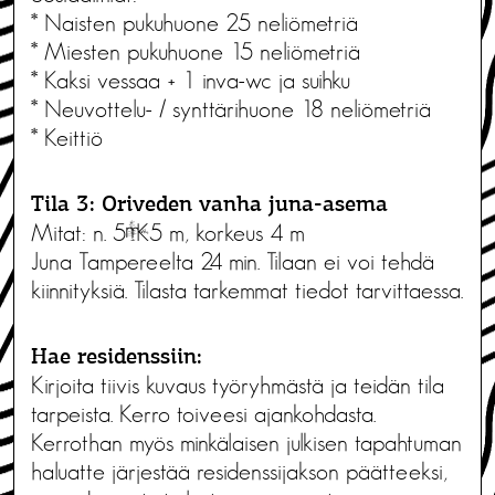
* Naisten pukuhuone 25 neliömetriä
* Miesten pukuhuone 15 neliömetriä
* Kaksi vessaa + 1 inva-wc ja suihku
* Neuvottelu- / synttärihuone 18 neliömetriä
* Keittiö
Tila 3: Oriveden vanha juna-asema
Mitat: n. 5×5 m, korkeus 4 m
Juna Tampereelta 24 min. Tilaan ei voi tehdä
kiinnityksiä. Tilasta tarkemmat tiedot tarvittaessa.
Hae residenssiin:
Kirjoita tiivis kuvaus työryhmästä ja teidän tila
tarpeista. Kerro toiveesi ajankohdasta.
Kerrothan myös minkälaisen julkisen tapahtuman
haluatte järjestää residenssijakson päätteeksi,