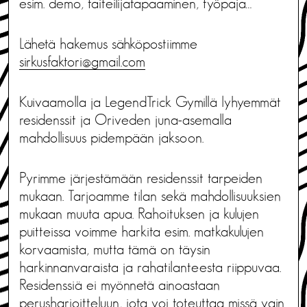
esim. demo, taiteilijatapaaminen, työpaja…
Lähetä hakemus sähköpostiimme
sirkusfaktori@gmail.com
Kuivaamolla ja LegendTrick Gymillä lyhyemmät
residenssit ja Oriveden juna-asemalla
mahdollisuus pidempään jaksoon.
Pyrimme järjestämään residenssit tarpeiden
mukaan. Tarjoamme tilan sekä mahdollisuuksien
mukaan muuta apua. Rahoituksen ja kulujen
puitteissa voimme harkita esim. matkakulujen
korvaamista, mutta tämä on täysin
harkinnanvaraista ja rahatilanteesta riippuvaa.
Residenssiä ei myönnetä ainoastaan
perusharjoitteluun, jota voi toteuttaa missä vain